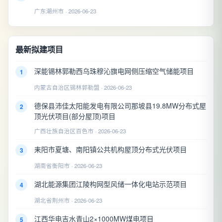
广东潮州市 · 2026-06-23
最新拟建项目
深能锡林郭勒西乌珠穆沁旗电网侧压缩空气储能项目
1
内蒙古自治区锡林郭勒盟 · 2026-06-23
德保县沛佳太阳能发电有限公司那坡县19.8MW分布式屋
2
顶光伏项目(部分屋顶)项目
广西壮族自治区百色市 · 2026-06-23
耒阳市夏塘、南阳镇公共机构屋顶分布式光伏项目
3
湖南省衡阳市 · 2026-06-23
湖北能源集团江陵构网型风储一体化电站示范项目
4
湖北省荆州市 · 2026-06-23
江西华电吉水青山2×1000MW煤电项目
5