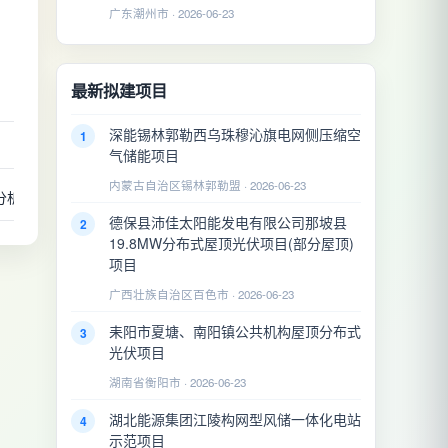
广东潮州市 · 2026-06-23
最新拟建项目
深能锡林郭勒西乌珠穆沁旗电网侧压缩空
1
气储能项目
内蒙古自治区锡林郭勒盟 · 2026-06-23
分析报告，安全设施设计，安全验收评价，核准报告，节能评估报告，节
德保县沛佳太阳能发电有限公司那坡县
2
19.8MW分布式屋顶光伏项目(部分屋顶)
项目
广西壮族自治区百色市 · 2026-06-23
耒阳市夏塘、南阳镇公共机构屋顶分布式
3
光伏项目
湖南省衡阳市 · 2026-06-23
湖北能源集团江陵构网型风储一体化电站
4
示范项目