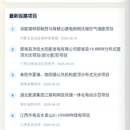
最新拟建项目
深能锡林郭勒西乌珠穆沁旗电网侧压缩空气储能项目
1
内蒙古自治区锡林郭勒盟 · 2026-06-23
德保县沛佳太阳能发电有限公司那坡县19.8MW分布式屋
2
顶光伏项目(部分屋顶)项目
广西壮族自治区百色市 · 2026-06-23
耒阳市夏塘、南阳镇公共机构屋顶分布式光伏项目
3
湖南省衡阳市 · 2026-06-23
湖北能源集团江陵构网型风储一体化电站示范项目
4
湖北省荆州市 · 2026-06-23
江西华电吉水青山2×1000MW煤电项目
5
江西省吉安市 · 2026-06-23