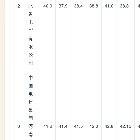
2
北
40.0
37.9
38.4
38.8
41.6
38.8
4
省
电
***
有
限
公
司
中
国
电
建
集
团
3
河
41.2
41.4
41.5
42.0
42.8
42.15
4
南