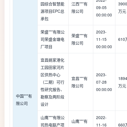
2022-
园综合智慧能
江西***有
390
09-05
源项目EPC总
限公司
万元
00:00:00
承包
荣盛***有限公
2023-
荣盛***有
司荣盛金塘电
11-15
61
限公司
厂项目
00:00:00
宜昌姚家港化
工园田家河片
区供热中心
2023-
宜昌***有
1894
（二期）可行
07-28
限公司
万元
性研究报告、
00:00:00
中国***有
勘察及两阶段
限公司
设计
山鹰***有限公
2022-
山鹰***有
司热电联产项
11-16
66