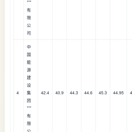
***
有
限
公
司
中
国
能
源
建
设
4
集
42.4
40.9
44.3
44.6
45.3
44.95
4
团
***
有
限
公