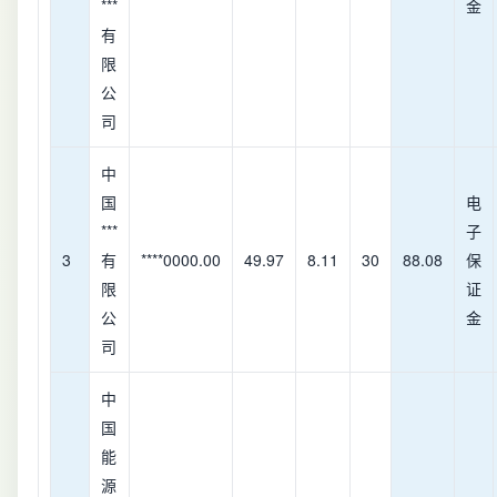
***
金
有
限
公
司
中
国
电
***
子
3
有
****0000.00
49.97
8.11
30
88.08
保
限
证
公
金
司
中
国
能
源