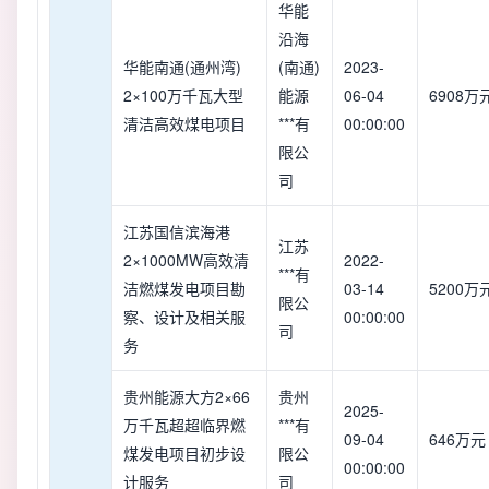
华能
沿海
华能南通(通州湾)
(南通)
2023-
2×100万千瓦大型
能源
06-04
6908万
清洁高效煤电项目
***有
00:00:00
限公
司
江苏国信滨海港
江苏
2×1000MW高效清
2022-
***有
洁燃煤发电项目勘
03-14
5200万
限公
察、设计及相关服
00:00:00
司
务
贵州能源大方2×66
贵州
2025-
万千瓦超超临界燃
***有
09-04
646万元
煤发电项目初步设
限公
00:00:00
计服务
司