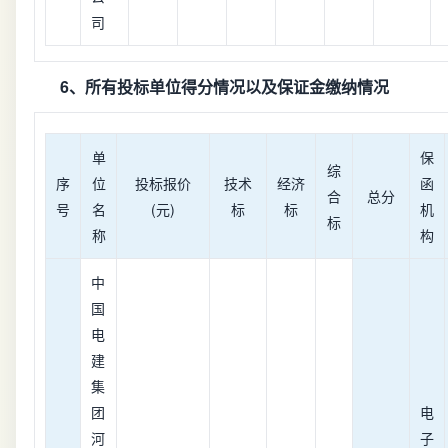
司
6、所有投标单位得分情况以及保证金缴纳情况
单
保
综
序
位
投标报价
技术
经济
函
合
总分
号
名
(元)
标
标
机
标
称
构
中
国
电
建
集
团
电
河
子