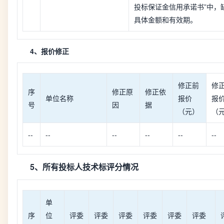
投标保证金信用承诺书”中，
具体金额和有效期。
4、报价修正
修正前
修
序
修正原
修正依
单位名称
报价
报
号
因
据
（元）
（
--
--
--
--
--
--
5、所有投标人技术标评分情况
单
序
位
评委
评委
评委
评委
评委
评委