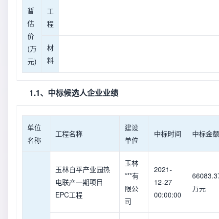
暂
工
估
程
价
材
(万
料
元)
1.1、中标候选人企业业绩
单位
建设
工程名称
中标时间
中标金
名称
单位
玉林
玉林白平产业园热
2021-
***有
66083.3
电联产一期项目
12-27
限公
万元
EPC工程
00:00:00
司