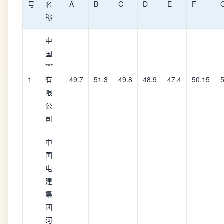
号
名
A
B
C
D
E
F
称
中
国
***
1
有
49.7
51.3
49.8
48.9
47.4
50.15
5
限
公
司
中
国
电
建
集
团
河