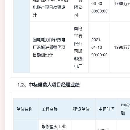
03-30
1988万
电联产项目勘察设
限公
00:00:00
计
司
国电
***有
国电电力邯郸热电
2021-
限公
厂退城进郊替代项
01-13
1998万
司邯
目勘测设计
00:00:00
郸热
电厂
1.2、中标候选人项目经理业绩
中标
单位名称
工程名称
建设单位
中标时间
额
永修星火工业