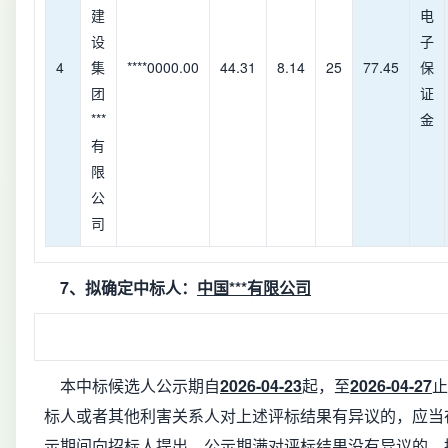
建
电
设
子
4
集
****0000.00
44.31
8.14
25
77.45
保
团
证
***
金
有
限
公
司
7、拟确定中标人：
中国***有限公司
本中标候选人公示期自
2026-04-23
起，至
2026-04-27
止
标人或者其他利害关系人对上述评标结果有异议的，应当
示期间向招标人提出。公示期满对评标结果没有异议的，