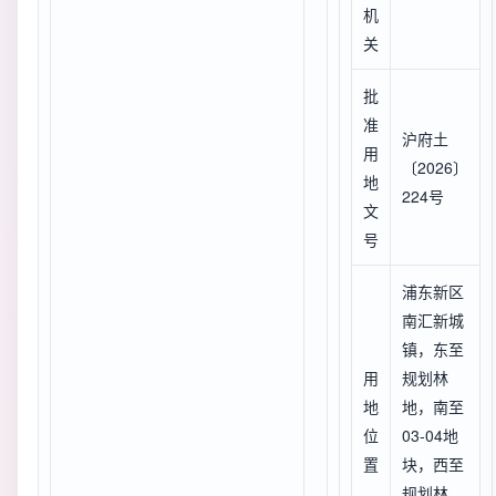
机
关
批
准
沪府土
用
〔2026〕
地
224号
文
号
浦东新区
南汇新城
镇，东至
用
规划林
地
地，南至
位
03-04地
置
块，西至
规划林