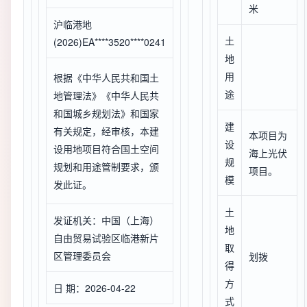
米
沪临港地
土
(2026)EA****3520****0241
地
用
根据《中华人民共和国土
途
地管理法》《中华人民共
和国城乡规划法》和国家
建
有关规定，经审核，本建
本项目为
设
设用地项目符合国土空间
海上光伏
规
规划和用途管制要求，颁
项目。
模
发此证。
土
发证机关：中国（上海）
地
自由贸易试验区临港新片
取
区管理委员会
划拨
得
方
日 期：2026-04-22
式