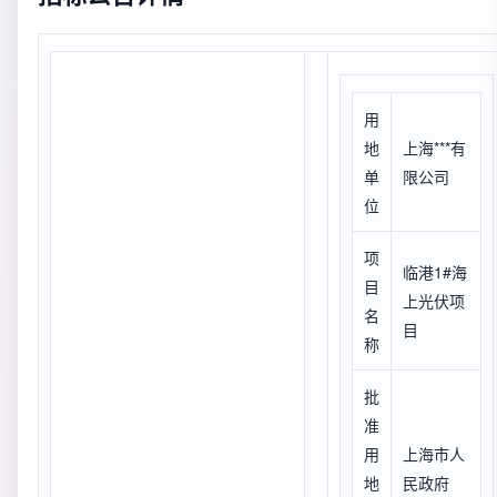
用
地
上海***有
单
限公司
位
项
临港1#海
目
上光伏项
名
目
称
批
准
用
上海市人
地
民政府