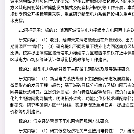
微电网韧性提升与运行优化研究、分布式新能源规模化接入下配电
方区域电网侧替代型储能发展模式及配套机制研究等工作开展，本次
规划专题公开招标项目采购，重点研究新型电力系统建设相关重点
术支撑。
2.2
招标范围
：
标的1：澜湄区域清洁电力接续南方电网西电东
研究内容：（1）老挝、缅甸未来清洁能源潜在外送规模、出力
期澜湄区***路径；（3）研究提出不同场景下境外电力回送南方
比选，统筹提出澜湄区域清洁电力接续南方区域西电东送在近中远
区域电力市场及绿证认证体系衔接的政策与工作建议。
标的2：新型电力系统背景下主配微电网形态及发展路径研究
研究内容：（1）新型电力系统背景下主配微网形态发展趋势
微网形态的发展历程与趋势；基于减碳目标分析南方区域电网形态
网典型模式研究。立足资源禀赋、源荷特性适配等条件，按负荷密
化的主配微网构网模式，明确拓扑架构、功能定位及技术适配路径
制研究。研究明确南方区***路线、实施步骤及重点任务，提出适
价格等机制建议。
标的3：低空经济背景下配电网协同规划方法研究
研究内容：（1）研究低空经济相关产业链用电特性；（2）统