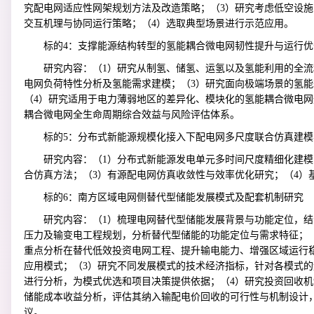
究配电网适应性网架规划方法及改造策略；（3）研究考虑低空设
交互机理与协同运行策略；（4）选取典型场景进行示范应用。
标的4：支撑能源结构转型的氢能耦合微电网韧性提升与运行优
研究内容：（1）研究从制氢、储氢、运氢以及氢能利用的全流
电网负荷特性分析及氢能需求建模；（3）研究面向极端场景的氢
（4）研究适用于电力薄弱地区的差异化、模块化的氢能耦合微电网
耦合微电网全生命周期综合效益与风险评估体系。
标的5：分布式新能源规模化接入下配电网多尺度联合仿真建
研究内容：（1）分布式新能源发电单元多时间尺度精细化建模
合仿真方法；（3）有源配电网仿真收敛性与效率优化研究；（4）
标的6：南方区域电网侧替代型储能发展模式及配套机制研究
研究内容：（1）梳理电网替代型储能发展背景与功能定位，
压力及输变电工程规划，分析替代型储能的功能定位与需求特征；
重点分析在替代低效投资电网工程、提升输电能力、增强区域运行
应用模式；（3）研究不同发展模式的技术经济指标，针对各模式
进行分析，为模式优选和项目决策提供依据；（4）研究投资回收
储能成本收益分析，评估其纳入输配电价回收的可行性与机制设计
议。