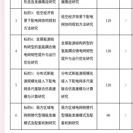
形态及发展路径研究
展路径研究
标的3：低空经济背
低空经济背景下配电
3
景下配电网协同规划
120
/
网协同规划方法研究
方法研究
标的4：支撑能源结
支撑能源结构转型的
构转型的氢能耦合微
4
氢能耦合微电网韧性
120
/
电网韧性提升与运行
提升与运行优化研究
优化研究
标的5：分布式新能
分布式新能源规模化
源规模化接入下配电
接入下配电网多尺度
5
120
/
网多尺度联合仿真建
联合仿真建模与计算
模与计算研究
研究
标的6：南方区域电
南方区域电网侧替代
6
网侧替代型储能发展
型储能发展模式及配
90
/
模式及配套机制研究
套机制研究