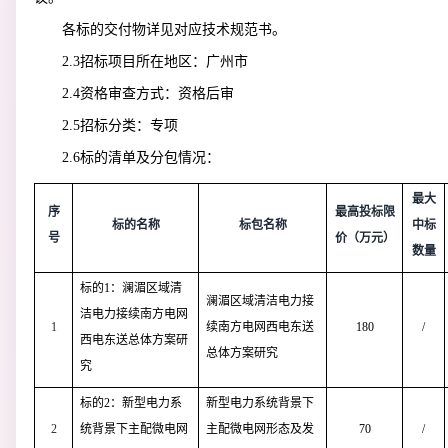
各标的交付物详见对应技术规范书。
2.3
招标项目所在地区：
广州市
2.4
资格审查方式：
资格后审
2.5
招标
分类
：
专项
2.6
标的清单及分包情况：
最大
序
最高投标限
标的名称
标包名称
中标
号
价（万元）
数量
标的1：澜湄区域清
澜湄区域清洁电力接
洁电力接续南方电网
1
续南方电网西电东送
180
/
西电东送总体方案研
总体方案研究
究
标的2：新型电力系
新型电力系统背景下
2
统背景下主配微电网
主配微电网形态及发
70
/