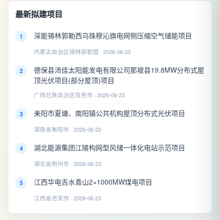
最新拟建项目
深能锡林郭勒西乌珠穆沁旗电网侧压缩空气储能项目
1
内蒙古自治区锡林郭勒盟 · 2026-06-23
德保县沛佳太阳能发电有限公司那坡县19.8MW分布式屋
2
顶光伏项目(部分屋顶)项目
广西壮族自治区百色市 · 2026-06-23
耒阳市夏塘、南阳镇公共机构屋顶分布式光伏项目
3
湖南省衡阳市 · 2026-06-23
湖北能源集团江陵构网型风储一体化电站示范项目
4
湖北省荆州市 · 2026-06-23
江西华电吉水青山2×1000MW煤电项目
5
江西省吉安市 · 2026-06-23