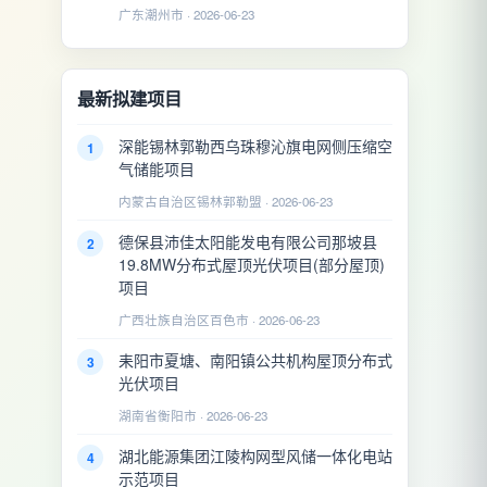
广东潮州市 · 2026-06-23
最新拟建项目
深能锡林郭勒西乌珠穆沁旗电网侧压缩空
1
气储能项目
内蒙古自治区锡林郭勒盟 · 2026-06-23
德保县沛佳太阳能发电有限公司那坡县
2
19.8MW分布式屋顶光伏项目(部分屋顶)
项目
广西壮族自治区百色市 · 2026-06-23
耒阳市夏塘、南阳镇公共机构屋顶分布式
3
光伏项目
湖南省衡阳市 · 2026-06-23
湖北能源集团江陵构网型风储一体化电站
4
示范项目