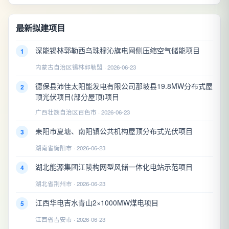
最新拟建项目
深能锡林郭勒西乌珠穆沁旗电网侧压缩空气储能项目
1
内蒙古自治区锡林郭勒盟 · 2026-06-23
德保县沛佳太阳能发电有限公司那坡县19.8MW分布式屋
2
顶光伏项目(部分屋顶)项目
广西壮族自治区百色市 · 2026-06-23
耒阳市夏塘、南阳镇公共机构屋顶分布式光伏项目
3
湖南省衡阳市 · 2026-06-23
湖北能源集团江陵构网型风储一体化电站示范项目
4
湖北省荆州市 · 2026-06-23
江西华电吉水青山2×1000MW煤电项目
5
江西省吉安市 · 2026-06-23