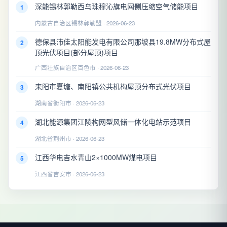
深能锡林郭勒西乌珠穆沁旗电网侧压缩空气储能项目
1
内蒙古自治区锡林郭勒盟 · 2026-06-23
德保县沛佳太阳能发电有限公司那坡县19.8MW分布式屋
2
顶光伏项目(部分屋顶)项目
广西壮族自治区百色市 · 2026-06-23
耒阳市夏塘、南阳镇公共机构屋顶分布式光伏项目
3
湖南省衡阳市 · 2026-06-23
湖北能源集团江陵构网型风储一体化电站示范项目
4
湖北省荆州市 · 2026-06-23
江西华电吉水青山2×1000MW煤电项目
5
江西省吉安市 · 2026-06-23