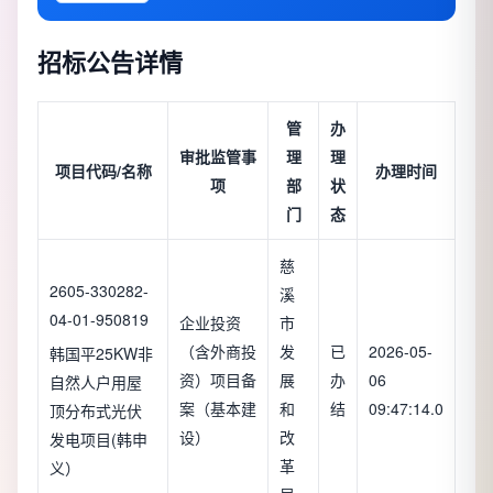
招标公告详情
管
办
审批监管事
理
理
项目代码/名称
办理时间
项
部
状
门
态
慈
2605-330282-
溪
04-01-950819
企业投资
市
（含外商投
发
已
2026-05-
韩国平25KW非
资）项目备
展
办
06
自然人户用屋
案（基本建
和
结
09:47:14.0
顶分布式光伏
设）
改
发电项目(韩申
革
义）