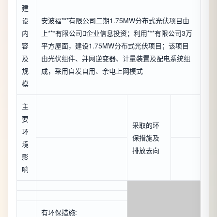
建
设
安波福***有限公司二期1.75MW分布式光伏项目由
内
上***有限公司

企业信息
投资；利用***有限公司3万
容
平方屋面，建设1.75MW分布式光伏项目；该项目
及
由光伏组件、并网逆变器、计量装置及配电系统组
规
成，采用自发自用、余电上网模式
模
主
要
采取的环
环
保措施及
境
排放去向
影
响
有环保措施: