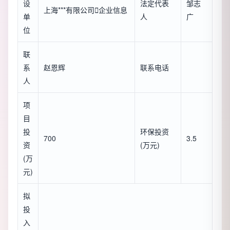
设
法定代表
邹志
上海***有限公司

企业信息
单
人
广
位
联
系
赵恩辉
联系电话
人
项
目
投
环保投资
700
3.5
资
(万元)
(万
元)
拟
投
入