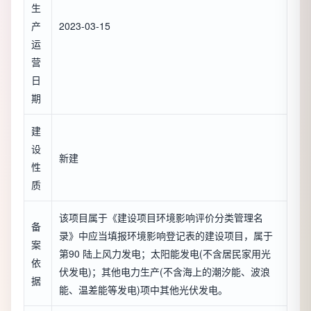
生
产
2023-03-15
运
营
日
期
建
设
新建
性
质
该项目属于《建设项目环境影响评价分类管理名
备
录》中应当填报环境影响登记表的建设项目，属于
案
第90 陆上风力发电；太阳能发电(不含居民家用光
依
伏发电)；其他电力生产(不含海上的潮汐能、波浪
据
能、温差能等发电)项中其他光伏发电。