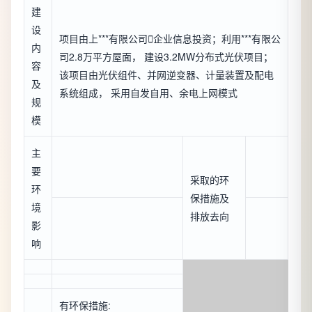
建
设
项目由上***有限公司

企业信息
投资；利用***有限公
内
司2.8万平方屋面， 建设3.2MW分布式光伏项目；
容
该项目由光伏组件、并网逆变器、计量装置及配电
及
系统组成， 采用自发自用、余电上网模式
规
模
主
要
采取的环
环
保措施及
境
排放去向
影
响
有环保措施: