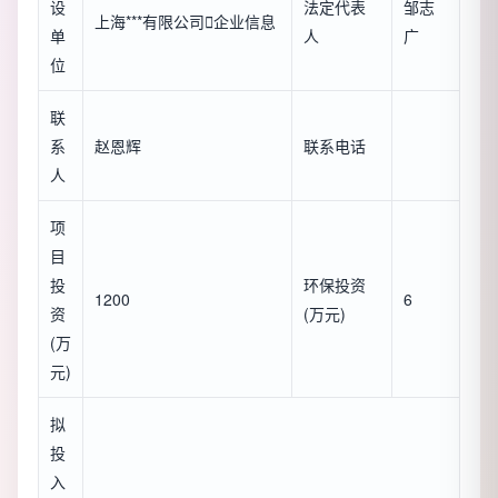
设
法定代表
邹志
上海***有限公司

企业信息
单
人
广
位
联
系
赵恩辉
联系电话
人
项
目
投
环保投资
1200
6
资
(万元)
(万
元)
拟
投
入