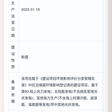
生
产
2022-01-18
运
营
日
期
建
设
新建
性
质
该项目属于《建设项目环境影响评价分类管理名
备
录》中应当填报环境影响登记表的建设项目，属于
案
第90 陆上风力发电；太阳能发电(不含居民家用光
依
伏发电)；其他电力生产(不含海上的潮汐能、波浪
据
能、温差能等发电)项中其他光伏发电。