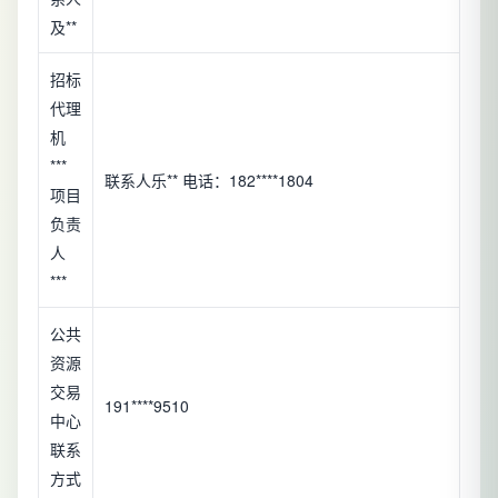
及**
招标
代理
机
***
联系人乐** 电话：182****1804
项目
负责
人
***
公共
资源
交易
191****9510
中心
联系
方式