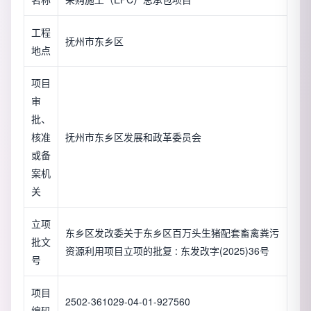
工程
抚州市东乡区
地点
项目
审
批、
核准
抚州市东乡区发展和政革委员会
或备
案机
关
立项
东乡区发改委关于东乡区百万头生猪配套畜禽粪污
批文
资源利用项目立项的批复 : 东发改字(2025)36号
号
项目
2502-361029-04-01-927560
编码