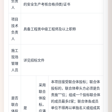
负责
的安全生产考核合格(B类)证书
人
项目
技术
具备工程类中级工程师及以上职称
负责
人
施工
现场
详见招标文件
管理
人员
本项目接受联合体投标；联合体
采用
投标的，联合体牵头方必须是负
联合
责施***位；组成一个投标联合体
是否
体投
的成员最多2家；联合体各成员
联合
标，
是
单位不得再以单独名义或组成其
体投
应满