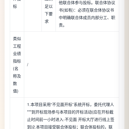
他联合体参与投标。联合体协议
标
足以
书(如有)：必须在联合体协议书
下要
中明确联合体成员内部分工、职
求
责。
类似
工程
业绩
指标
/
(名
称及
数
值)
1.本项目采用“不见面开标”系统开标，委托代理人
***到开标现场参与本项目的开标活动(应在开标截
止时间前一小时进入-不见面 开标大厅进行线上签
到)2.本项目接受联合体投标；联合体投标的，联