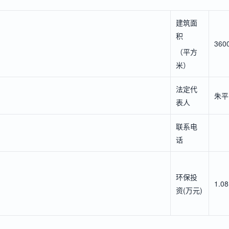
建筑面
积
360
（平方
米）
法定代
朱平
表人
联系电
话
环保投
1.08
资(万元)