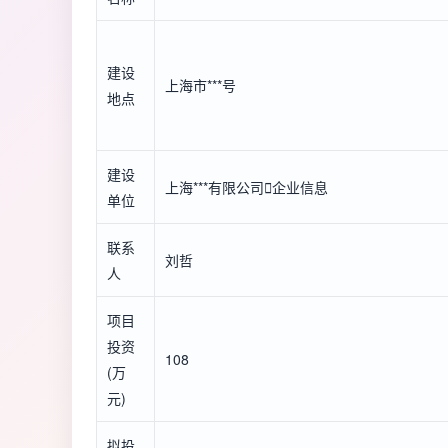
建设
上海市***号
地点
建设
上海***有限公司

企业信息
单位
联系
刘哲
人
项目
投资
108
(万
元)
拟投