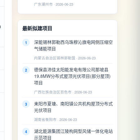
广东潮州市 · 2026-06-23
0
最新拟建项目
深能锡林郭勒西乌珠穆沁旗电网侧压缩空
1
气储能项目
内蒙古自治区锡林郭勒盟 · 2026-06-23
德保县沛佳太阳能发电有限公司那坡县
2
19.8MW分布式屋顶光伏项目(部分屋顶)
项目
广西壮族自治区百色市 · 2026-06-23
耒阳市夏塘、南阳镇公共机构屋顶分布式
3
光伏项目
湖南省衡阳市 · 2026-06-23
湖北能源集团江陵构网型风储一体化电站
4
示范项目