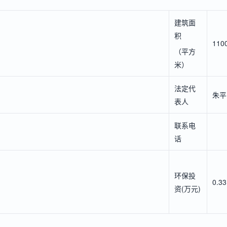
建筑面
积
110
（平方
米）
法定代
朱平
表人
联系电
话
环保投
0.33
资(万元)