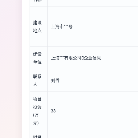
建设
上海市***号
地点
建设
上海***有限公司

企业信息
单位
联系
刘哲
人
项目
投资
33
(万
元)
拟投