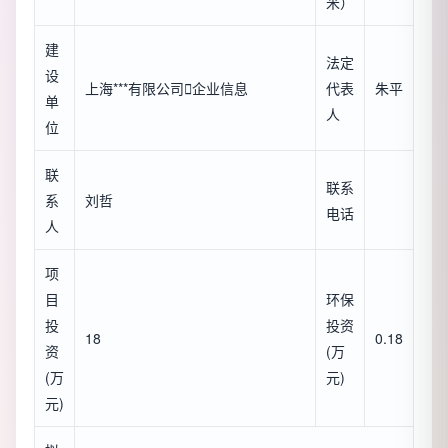
米）
建
法定
设
上海***有限公司

企业信息
代表
朱平
单
人
位
联
联系
系
刘哲
电话
人
项
目
环保
投
投资
18
0.18
资
(万
(万
元)
元)