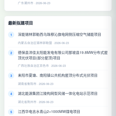
广东潮州市 · 2026-06-23
最新拟建项目
深能锡林郭勒西乌珠穆沁旗电网侧压缩空气储能项目
1
内蒙古自治区锡林郭勒盟 · 2026-06-23
德保县沛佳太阳能发电有限公司那坡县19.8MW分布式屋
2
顶光伏项目(部分屋顶)项目
广西壮族自治区百色市 · 2026-06-23
耒阳市夏塘、南阳镇公共机构屋顶分布式光伏项目
3
湖南省衡阳市 · 2026-06-23
湖北能源集团江陵构网型风储一体化电站示范项目
4
湖北省荆州市 · 2026-06-23
江西华电吉水青山2×1000MW煤电项目
5