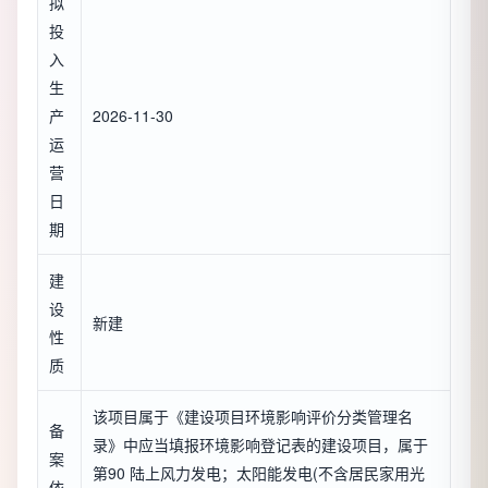
拟
投
入
生
产
2026-11-30
运
营
日
期
建
设
新建
性
质
该项目属于《建设项目环境影响评价分类管理名
备
录》中应当填报环境影响登记表的建设项目，属于
案
第90 陆上风力发电；太阳能发电(不含居民家用光
依