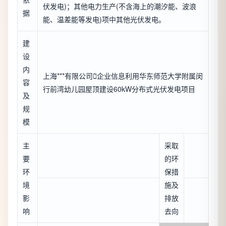
伏发电)；其他电力生产(不含海上的潮汐能、波浪
据
能、温差能等发电)项中其他光伏发电。
建
设
内
上海***有限公司

企业信息
利用华东师范大学附属闵
容
行前湾幼儿园屋顶建设60kW分布式光伏发电项目
及
规
模
主
采取
要
的环
环
保措
境
施及
影
排放
响
去向