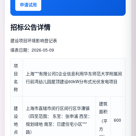
申请试用
招标公告详情
建设项目环境影响登记表
填表日期：2026-05-09
项
目
上海***有限公司

企业信息
利用华东师范大学附属闵
名
行前湾幼儿园屋顶建设60kW分布式光伏发电项目
称
建筑
建
上海市直辖市闵行区闵行区华漕镇
面积
设
（四至范围： 东至：张申浦 西至：
600
（平
地
规划绿地 南至：已建住宅小区***
方
点
路）