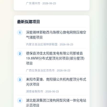
广东潮州市 · 2026-06-23
最新拟建项目
深能锡林郭勒西乌珠穆沁旗电网侧压缩空
1
气储能项目
内蒙古自治区锡林郭勒盟 · 2026-06-23
德保县沛佳太阳能发电有限公司那坡县
2
19.8MW分布式屋顶光伏项目(部分屋顶)
项目
广西壮族自治区百色市 · 2026-06-23
耒阳市夏塘、南阳镇公共机构屋顶分布式
3
光伏项目
湖南省衡阳市 · 2026-06-23
湖北能源集团江陵构网型风储一体化电站
4
示范项目