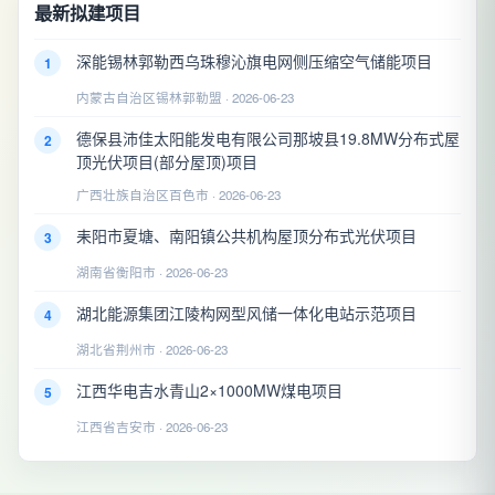
最新拟建项目
深能锡林郭勒西乌珠穆沁旗电网侧压缩空气储能项目
1
内蒙古自治区锡林郭勒盟 · 2026-06-23
德保县沛佳太阳能发电有限公司那坡县19.8MW分布式屋
2
顶光伏项目(部分屋顶)项目
广西壮族自治区百色市 · 2026-06-23
耒阳市夏塘、南阳镇公共机构屋顶分布式光伏项目
3
湖南省衡阳市 · 2026-06-23
湖北能源集团江陵构网型风储一体化电站示范项目
4
湖北省荆州市 · 2026-06-23
江西华电吉水青山2×1000MW煤电项目
5
江西省吉安市 · 2026-06-23