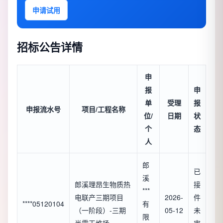
申请试用
招标公告详情
申
报
申
单
受理
报
申报流水号
项目/工程名称
位/
日期
状
个
态
人
郎
已
溪
郎溪理昂生物质热
接
***
电联产三期项目
2026-
件
****05120104
有
（一阶段）-三期
05-12
未
限
半露天堆场
审