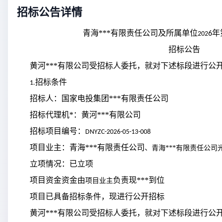
招标公告详情
青海***有限责任公司及所属单位
年
6
202
招标公告
黄河***有限公司受招标人委托，就对下述标段进行公
招标条件
1
.
招标人：国家电投集团***有限责任公司
招标代理机*：黄河***有限公司
招标项目编号：
DNYZC-2026-05-13-008
项目业主：青海***有限责任公司
、
青海***有限责任公司光
立项情况：已立项
项目资金资金由
负责现***到位
项目业主
项目已具备招标条件，现进行公开招标
黄河***有限公司
受
招标人
委托，就
对下述标段进行公