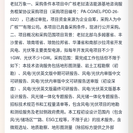
老挝万象一、采购条件本项目中广核老挝清洁能源基地咨询服
务框架协议采购项目（采购项目编号：PA-CGNEL-PDD-26-
022），已通过审批，项目资金来源为企业自筹，采购人为中
广核***有限公司。本项目已具备采购条件，现进行公开采购。
二、项目概况和采购范围项目背景：老挝北部乌多姆塞省、丰
沙里省、琅南塔省、琅勃拉邦省、华潘省和南部沙拉湾省开发
风电、光伏等主要类型电源，拟每年开发风电项目不少于
1GW、光伏不少1GW。采购范围：需完成工作包括但不限于
如下：本技术咨询服务包括地形图测量、岩土工程勘察（初
勘）、风电/光伏英文版中期可研报告、风电/光伏内审版中文
可研报告、风电/光伏内审版中文可研报告送审版（初设深
度）、风电/光伏英文版最终可研报告、风电/光伏英文版基本
设计报告、风光储一体化专题报告、风光储一体化专题报告、
招标技术规范书和工程量清单等，包含风电/光伏项目的地勘
和测绘服务及老挝侧政府费用。本工程初设设计范围内（包含
风/光/储场区***路、ESG工程等，不限于此）的技术服务，含
微观选址、地质勘察、地形图测量（除招标方提供之外部