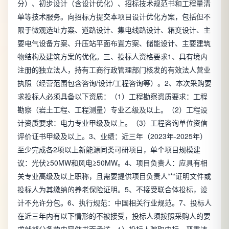
分）、初步设计（含设计优化）、招标技术规范书和工程量清
单等技术服务。向招标方提交本项目设计优化方案，包括但不
限于微观选址方案、道路设计、集电线路设计、箱变设计、主
要电气设备方案、升压站平面布置方案、储能设计、主要建筑
物结构及建筑方案的优化。三、投标人资格要求1、具有境内
注册的独立法人，持有工商行政管理部门核发的有效法人营业
执照（经营范围包含咨询/设计/工程咨询等）。2、本次采购要
求投标人必须具备以下资质：（1）工程勘察资质要求：工程
勘察（岩土工程、工程测量）专业乙级及以上。（2）工程设
计资质要求：电力专业甲级及以上。（3）工程咨询单位资信
评价证书甲级及以上。3、业绩：近三年（2023年-2025年）
至少完成各2项以上新能源同类可研项目，单个项目规模建
议：光伏≥50MW和风电≥50MW。4、项目负责人：应具有相
关专业高级及以上职称，且需要提供项目负责人***证明文件或
投标人为其缴纳的养老保险证明。5、不接受联合体投标，设
计不允许分包。6、执行规范：中国相关行业规范。7、投标人
在近三年内有以下情形的不被接受，投标人须按照采购人的要