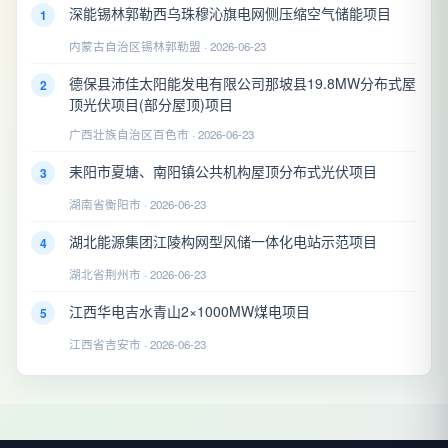
深能锡林郭勒西乌珠穆沁旗电网侧压缩空气储能项目
1
内蒙古自治区锡林郭勒盟 · 2026-06-23
德保县沛佳太阳能发电有限公司那坡县19.8MW分布式屋
2
顶光伏项目(部分屋顶)项目
广西壮族自治区百色市 · 2026-06-23
耒阳市夏塘、南阳镇公共机构屋顶分布式光伏项目
3
湖南省衡阳市 · 2026-06-23
湖北能源集团江陵构网型风储一体化电站示范项目
4
湖北省荆州市 · 2026-06-23
江西华电吉水青山2×1000MW煤电项目
5
江西省吉安市 · 2026-06-23