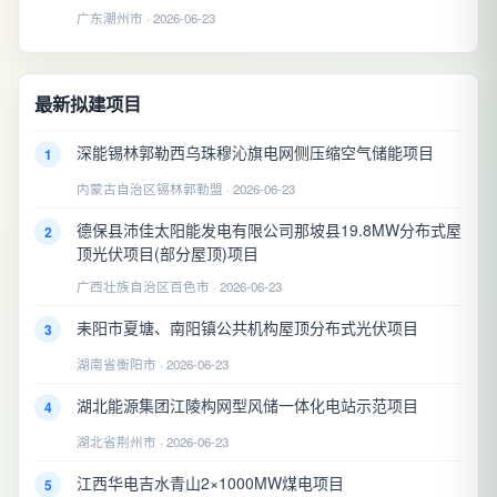
广东潮州市 · 2026-06-23
最新拟建项目
深能锡林郭勒西乌珠穆沁旗电网侧压缩空气储能项目
1
内蒙古自治区锡林郭勒盟 · 2026-06-23
德保县沛佳太阳能发电有限公司那坡县19.8MW分布式屋
2
顶光伏项目(部分屋顶)项目
广西壮族自治区百色市 · 2026-06-23
耒阳市夏塘、南阳镇公共机构屋顶分布式光伏项目
3
湖南省衡阳市 · 2026-06-23
湖北能源集团江陵构网型风储一体化电站示范项目
4
湖北省荆州市 · 2026-06-23
江西华电吉水青山2×1000MW煤电项目
5