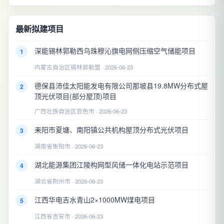
最新拟建项目
深能锡林郭勒西乌珠穆沁旗电网侧压缩空气储能项目
1
内蒙古自治区锡林郭勒盟 · 2026-06-23
德保县沛佳太阳能发电有限公司那坡县19.8MW分布式屋
2
顶光伏项目(部分屋顶)项目
广西壮族自治区百色市 · 2026-06-23
耒阳市夏塘、南阳镇公共机构屋顶分布式光伏项目
3
湖南省衡阳市 · 2026-06-23
湖北能源集团江陵构网型风储一体化电站示范项目
4
湖北省荆州市 · 2026-06-23
江西华电吉水青山2×1000MW煤电项目
5
江西省吉安市 · 2026-06-23