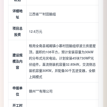
详细地
江西省***村田脑组
址
项目总
12.6万元
投资
租用全南县城厢镇小慕村田脑组缪波兰房屋屋
顶，面积约108平方，预计安装容量为30kW
建设规
的分布式光伏电站，计划安装45块730WP光
模及内
伏组件，直流侧装机容量32.85kW，交流侧总
容
装机容量30KW，并配备30千瓦逆变器，全额
上网模式
申报单
赣州***有限公司
位
开工时