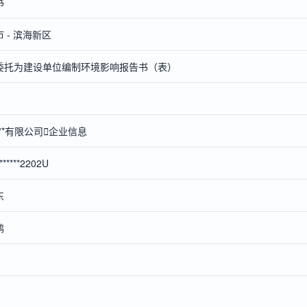
书
 - 滨海新区
委托为建设单位编制环境影响报告书（表）
**有限公司

企业信息
*******2202U
东
鹏