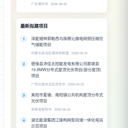
广东潮州市 · 2026-06-23
最新拟建项目
深能锡林郭勒西乌珠穆沁旗电网侧压缩空
1
气储能项目
内蒙古自治区锡林郭勒盟 · 2026-06-23
德保县沛佳太阳能发电有限公司那坡县
2
19.8MW分布式屋顶光伏项目(部分屋顶)
项目
广西壮族自治区百色市 · 2026-06-23
耒阳市夏塘、南阳镇公共机构屋顶分布式
3
光伏项目
湖南省衡阳市 · 2026-06-23
湖北能源集团江陵构网型风储一体化电站
4
示范项目