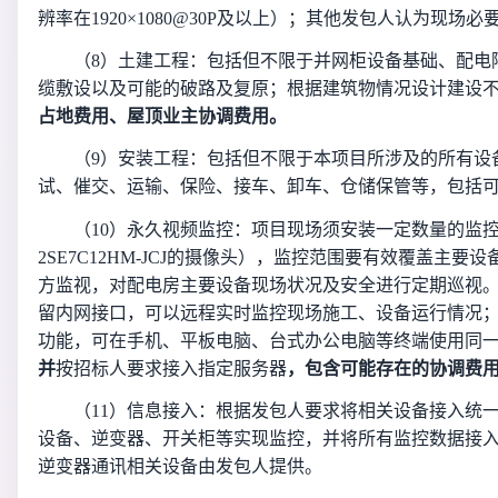
辨率在1920×1080@30P及以上）；其他发包人认为现
（8）
土建工程：包括但不限于并网柜设备基础、配电
缆敷设以及可能的破路及复原；根据建筑物情况设计建设不
占地费用、屋顶业主协调费用。
（9）
安装工程：包括但不限于本项目所涉及的所有设
试、催交、运输、保险、接车、卸车、仓储保管等，包括
（10）
永久视频监控：项目现场须安装一定数量的监控摄
2SE7C12HM-JCJ的摄像头），监控范围要有效覆盖主
方监视，对配电房主要设备现场状况及安全进行定期巡视。
留内网接口，可以远程实时监控现场施工、设备运行情况
功能，可在手机、平板电脑、台式办公电脑等终端使用同一
并
按招标人要求接入指定服务器
，包含可能存在的协调费
（11）
信息接入：根据发包人要求将相关设备接入统
设备、逆变器、开关柜等实现监控，并将所有监控数据接
逆变器通讯相关设备由发包人提供。