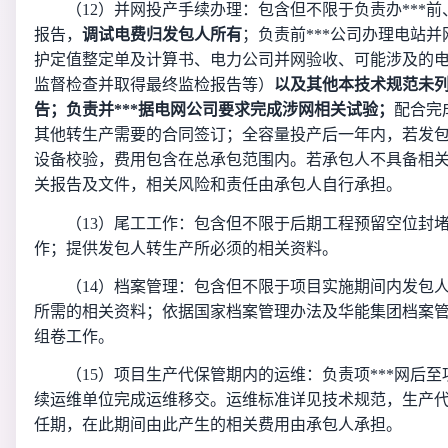
（12）
并网投产手续办理：包含但不限于负责办***
报告，
调试电费归发包人所有
；负责前***公司办理电站
护定值整定单及计算书、电力公司并网验收、可能涉及的
监督检查并取得最终监检报告等）
以及其他本技术规范未
告；负责并***据电网公司要求完成涉网相关试验；
配合完
其他转生产需要的合同签订；全容量投产后一年内，若发
设备校验，费用包含在总承包范围内。若承包人不具备相
关报告及文件，相关风险和责任由承包人自行承担。
（13）
尾工工作：包含但不限于后期工程预留空位封
作；提供发包人转生产所必须的相关资料。
（14）
档案管理：包含但不限于项目实施期间内发包
所需的相关资料；依据国家档案管理办法及华能集团档案
组卷工作。
（15）
项目生产代保管期内的运维：负责项***网后
续运维单位完成运维移交。运维标准详见技术规范，生产代
任期，在此期间由此产生的相关费用由承包人承担。