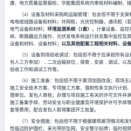
康、地方质量监督报检、华能集团系统内审核材料编制、
（4）
设备及材料采购和运输管理：包含但不限于支架
电电缆线路设备和材料；并网柜，光伏控制器，通讯柜（
电气设备和材料；
环境监测系统（1套）、
计量设备、监控
统、断路器远方操作、光伏发电系统运行状态集中监控及
设备和材料、设备材料；
以及其他配套工程相关材料、设
（5）
设备到场验收调试：包括但不限于应承担所有设
包人三方参加）﹑二次运输就位﹑保管﹑安装﹑调试，以
验收工作和调试工作等。
（6）
施工准备：包括但不限于屋顶加固改造；现场五
施工安全技术方案、专项施工方案、强制性条文执行计划
理单位、发包人审核；办理与项目施工有关的许可文件并
施工备案手续、劳动安全与职业健康及环境保护许可手续
复等费用；配合发包人取得集团开工批复。
（7）
安全措施：包括但不限于根据建筑屋顶情况和发
性临边防护围栏、采光带防坠网、安全警示标牌；临时视频