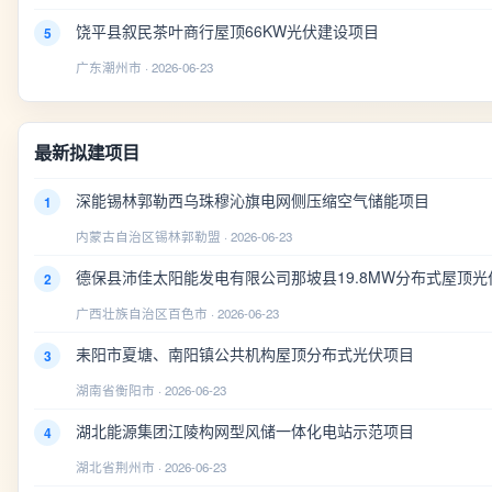
饶平县叙民茶叶商行屋顶66KW光伏建设项目
5
广东潮州市 · 2026-06-23
最新拟建项目
深能锡林郭勒西乌珠穆沁旗电网侧压缩空气储能项目
1
内蒙古自治区锡林郭勒盟 · 2026-06-23
德保县沛佳太阳能发电有限公司那坡县19.8MW分布式屋顶光
2
广西壮族自治区百色市 · 2026-06-23
耒阳市夏塘、南阳镇公共机构屋顶分布式光伏项目
3
湖南省衡阳市 · 2026-06-23
湖北能源集团江陵构网型风储一体化电站示范项目
4
湖北省荆州市 · 2026-06-23