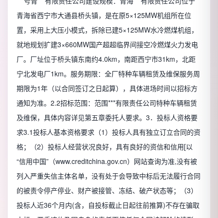
***号青***有限责任公司建设规模：青海***有限责任公司位于
青海省西宁市大通县桥头镇，是在原5×125MW机组所在位
置，采用上大压小模式，拆除已建5×125MW水冷燃煤机组，
就地规划扩建3×660MW国产超超临界间接空冷燃煤火力发电
厂。厂址位于桥头镇东南约4.0km，南距西宁市31km，北距
宁北发电厂1km。服务期限：全厂特种车辆租赁及维保服务周
期限为1年（以合同签订之日起算），具体进场时间以招标方
通知为准。2.2招标范围：范围***有限责任公司特种车辆租赁
及维保，具体内容详见第五章委托人要求。3．投标人资格要
求3.1投标人基本资格要求（1）投标人具有独立订立合同的资
格；（2）投标人经营状况良好，具有良好的资信和信用[以
“信用中国”（www.creditchina.gov.cn）网站查询为准,没有被
列入严重失信主体名单，没有处于会导致中标后无法履行合同
的被责令停产停业、财产被接管、冻结、破产状态等；（3）
投标人近36个月内(含，自投标截止日起往前推算)不存在骗取