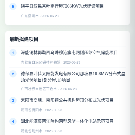
饶平县叙民茶叶商行屋顶66KW光伏建设项目
5
广东潮州市 · 2026-06-23
最新拟建项目
深能锡林郭勒西乌珠穆沁旗电网侧压缩空气储能项目
1
内蒙古自治区锡林郭勒盟 · 2026-06-23
德保县沛佳太阳能发电有限公司那坡县19.8MW分布式屋
2
顶光伏项目(部分屋顶)项目
广西壮族自治区百色市 · 2026-06-23
耒阳市夏塘、南阳镇公共机构屋顶分布式光伏项目
3
湖南省衡阳市 · 2026-06-23
湖北能源集团江陵构网型风储一体化电站示范项目
4
湖北省荆州市 · 2026-06-23