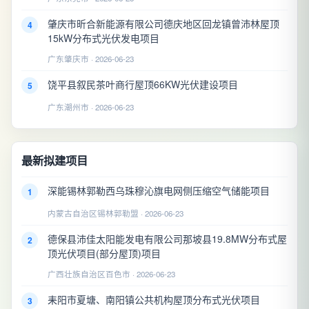
肇庆市昕合新能源有限公司德庆地区回龙镇曾沛林屋顶
4
15kW分布式光伏发电项目
广东肇庆市 · 2026-06-23
饶平县叙民茶叶商行屋顶66KW光伏建设项目
5
广东潮州市 · 2026-06-23
最新拟建项目
深能锡林郭勒西乌珠穆沁旗电网侧压缩空气储能项目
1
内蒙古自治区锡林郭勒盟 · 2026-06-23
德保县沛佳太阳能发电有限公司那坡县19.8MW分布式屋
2
顶光伏项目(部分屋顶)项目
广西壮族自治区百色市 · 2026-06-23
耒阳市夏塘、南阳镇公共机构屋顶分布式光伏项目
3