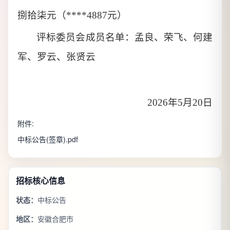
捌拾柒元（
****4887元）
评标委员会成员名单：孟良、荣飞、何建
军、罗云、张贤云
202
6
年
5
月
20
日
附件:
中标公告(签章).pdf
招标核心信息
状态：
中标公告
地区：
安徽合肥市