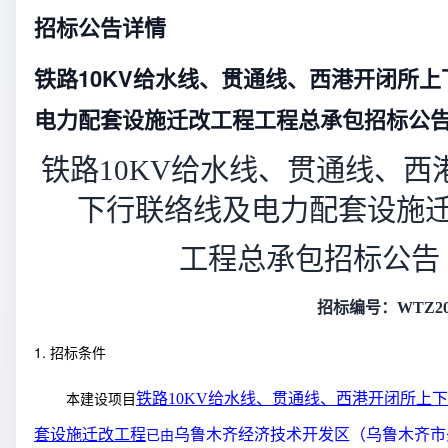
招标公告详情
铁路10KV给水线、贯通线、西港开闭所
电力配套设施迁改工程工程总承包招标公
铁路
10KV
给水线、贯通线、西
下行联络线及电力配套设施
工程总承包招标公告
招标编号：
WTZ
1.
招标条件
铁路
10KV
给水线、贯通线、西港开闭所上下
本建设项目
套设施迁改工程
乌鲁木齐经济技术开发区（乌鲁木齐市
已由