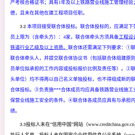
产考核合格证书；具有1年及以上铁路营业线施工管理经验
德，且未在其他在建工程项目任职。
3.2
本项目接受联合体投标。联合体投标的，应满足下
员上限为（含牵头方）：
4家，联合体牵头方须具备
工程设
铁道行业乙级及以上资质。
联合体还需满足下列要求：
①
联合体牵头人，并提交联合体协议书（包括联合体组建原
员单位拟承担的工作内容或投标报价比例及责任等）。②
头单位）均不得再以自己名义单独投标，也不得组成新的
合体投标。③负责施***合体成员均应具备铁路营业线施工
保营业线施工安全的条件。④联合体各成员应具有与承担
绩。
3.3
投标人未在
“信用中国”网站（
www.creditchina.gov.cn
执行人名单，投标人未在国家企业信用信息公示系统（
www.