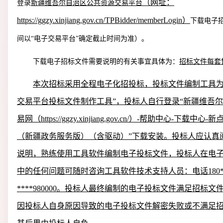
（网址：
登录
新疆维吾尔自治区公共资源交易平台
https://ggzy.xinjiang.gov.cn/TPBidder/memberLogin
）
下载电子
间以
“
电子交易平台
”
确定截止时间为准）。
下载电子招标文件需要说明的有关事宜具体为：
招标文件每套
本次招标采用全程电子化招投标，投标文件编制工具
交易平台投标文件制作工具”，投标人自行登录“新疆维吾
易网（
https://ggzy.xinjiang.gov.cn/
）
-
帮助中心
-
下载中心
-
新
（新疆政务服务版）（含驱动）”下载安装。投标人应认真
说明，熟练使用工具软件编制电子投标文件，投标人在电
中的任何问题可随时咨询工具软件技术支持人员：电话
180
****980000
。投标人最终编制的电子投标文件满足招标文
因投标人自身原因导致的电子投标文件解密失败或不满足