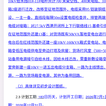
10kV
给水线
01#-11#
电杆共计
700
米架空线、
400
米电缆、
1
箱
2
座进行迁改，改移至征地范围外，电缆采用
95
铠装铜缆
设，一主一备，直线段每隔
50m
设置电缆检查井，排管两端
电缆对接箱；对
27.5kV
西港开闭所上下行联络线
15
基牵引
在征地范围外还建
13
基；对货场既有
50kVA
落地变电台进行
电台后在红线范围外还建一座
10kV-160kVA
箱式变电站，电
箱变低压电缆供电至旁边灯塔及房屋；货场打风室（
500+5
站备用电源接引自给水线，因给水线迁改，需重新敷设箱
室旁新建一座
10kV
一进五出电缆分支箱，一路为主线馈出
源，一路为货场箱变电源，其他为备用回路。
（
2
）具体详见初步设计
图纸
。
.3
:
183
2026
7
1
2
计划工
期
日历天，计划开工日期；
年
月
2026
12
31
期：
年
月
日
。