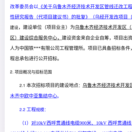
改革委员会
以
《关于乌鲁木齐经济技术开发区管线迁改工
性研究报告（代项目建议书）的批复》（乌经开发改项目
，建设单位（项目业主）为
乌鲁木齐经济技术开发区（
建设
区）建设综合服务中心，
建设资金来自企业自筹，项目出
人为中国铁***有限公司工程管理所。项目已具备招标条件
程总承包进行公开招标。
2.
项目概况与招标范围
2.1
本次招标项目的建设地点
乌鲁木齐经济技术开发
：
木齐中欧中亚集结中心
。
2.2
工程
规模：
（
1
）
对
10kV
西呼贯通线电缆
900
米、
10kV
西呼贯通线