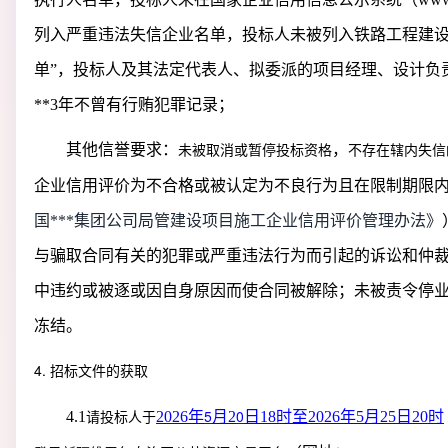
列入严重违法失信企业名单，投标人未被列入铁路工程建设
单”，投标人及其法定代表人、拟委派的项目经理、设计负
**
3
年不曾有行贿犯罪记录；
其他信誉要求：
，
未被取消或暂停投标资格
不存在辖内失信
企业信用评价为不合格或被认定为不良行为且在限制期限
国***集团公司局管建设项目施工企业信用评价管理办法》
与骗取合同有关的犯罪或严重违法行为而引起的诉讼和仲
中违约或被逐或因自身原因而使合同被解除；未被责令停
冻结。
4.
招标文件的获取
5
0
4.1
2026
年
月
2
日
18
时至
2026
年
5
月
25
日
20
时
请投标人于