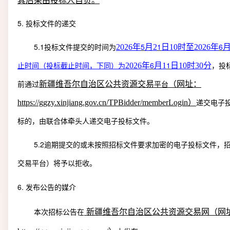
其后果由投标人自负。
5.
投标文件的递交
5.1
5
1
6
2026
年
月
2
日
10
时至
2026
年
投标文件提交的时间为
6
1
2026
年
月
1
日
10
时
30
分
止时间（投标截止时间，下同）为
，投
新疆维吾尔自治区公共资源交易
（网址：
前通过
平台
https://ggzy.xinjiang.gov.cn/TPBidder/memberLogin
）
递交电子
标的，由联合体牵头人递交电子投标文件。
5.2
逾期提交的或未按照招标文件要求加密的电子投标文件，
交易平台）将予以拒收。
6.
发布公告的媒介
新疆维吾尔自治区公共资源交易网（网
本次招标公告在