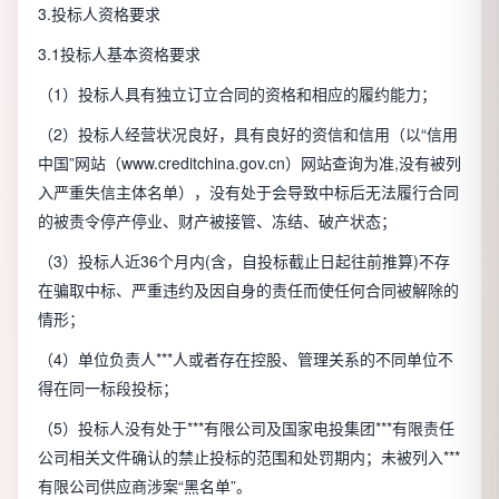
3.投标人资格要求
3.1投标人基本资格要求
（1）投标人具有独立订立合同的资格和相应的履约能力；
（2）投标人经营状况良好，具有良好的资信和信用（以“信用
中国”网站（www.creditchina.gov.cn）网站查询为准,没有被列
入严重失信主体名单），没有处于会导致中标后无法履行合同
的被责令停产停业、财产被接管、冻结、破产状态；
（3）投标人近36个月内(含，自投标截止日起往前推算)不存
在骗取中标、严重违约及因自身的责任而使任何合同被解除的
情形；
（4）单位负责人***人或者存在控股、管理关系的不同单位不
得在同一标段投标；
（5）投标人没有处于***有限公司及国家电投集团***有限责任
公司相关文件确认的禁止投标的范围和处罚期内；未被列入***
有限公司供应商涉案“黑名单”。