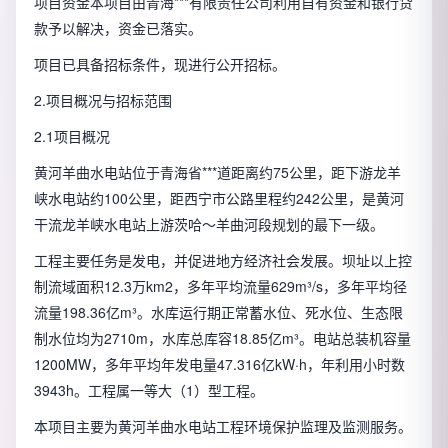
项目资金本项目由青海***有限责任公司利用自有资金和银行贷
款予以解决，资金已落实。
项目已具备招标条件，现进行公开招标。
2.项目概况与招标范围
2.1项目概况
黄河羊曲水电站位于青海省***道距离约75公里，距下游龙羊
峡水电站约100公里，距西宁市公路里程约242公里，是黄河
干流龙羊峡水电站上游茨哈～羊曲河段规划的最下一级。
工程主要任务是发电，并促进地方经济社会发展。坝址以上控
制流域面积12.3万km2，多年平均流量629m³/s，多年平均径
流量198.36亿m³。水库运行期正常蓄水位、死水位、生态限
制水位均为2710m，水库总库容18.85亿m³。电站总装机容量
1200MW，多年平均年发电量47.316亿kW·h，年利用小时数
3943h。工程属一等大（1）型工程。
本项目主要为黄河羊曲水电站工程环境保护监理及监测服务。