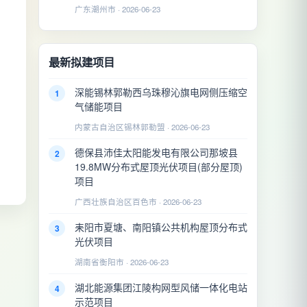
广东潮州市 · 2026-06-23
最新拟建项目
深能锡林郭勒西乌珠穆沁旗电网侧压缩空
1
气储能项目
内蒙古自治区锡林郭勒盟 · 2026-06-23
德保县沛佳太阳能发电有限公司那坡县
2
19.8MW分布式屋顶光伏项目(部分屋顶)
项目
广西壮族自治区百色市 · 2026-06-23
耒阳市夏塘、南阳镇公共机构屋顶分布式
3
光伏项目
湖南省衡阳市 · 2026-06-23
湖北能源集团江陵构网型风储一体化电站
4
示范项目