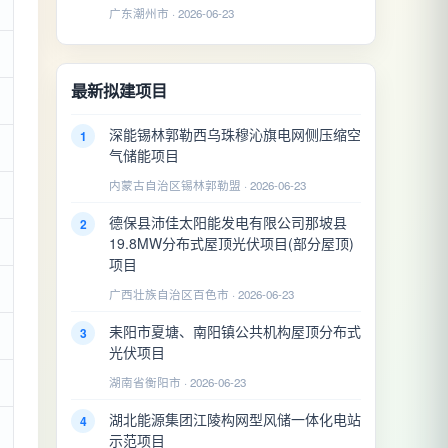
广东潮州市 · 2026-06-23
最新拟建项目
深能锡林郭勒西乌珠穆沁旗电网侧压缩空
1
气储能项目
内蒙古自治区锡林郭勒盟 · 2026-06-23
德保县沛佳太阳能发电有限公司那坡县
2
19.8MW分布式屋顶光伏项目(部分屋顶)
项目
广西壮族自治区百色市 · 2026-06-23
耒阳市夏塘、南阳镇公共机构屋顶分布式
3
光伏项目
湖南省衡阳市 · 2026-06-23
湖北能源集团江陵构网型风储一体化电站
4
示范项目