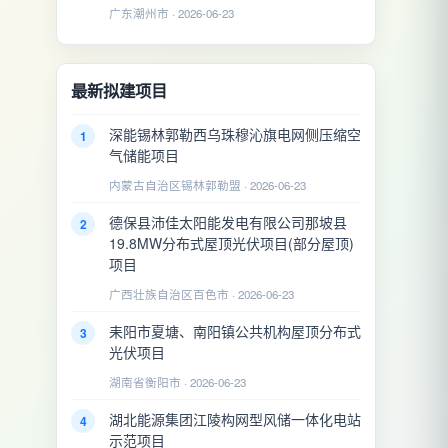
广东潮州市 · 2026-06-23
最新拟建项目
深能锡林郭勒西乌珠穆沁旗电网侧压缩空
1
气储能项目
内蒙古自治区锡林郭勒盟 · 2026-06-23
德保县沛佳太阳能发电有限公司那坡县
2
19.8MW分布式屋顶光伏项目(部分屋顶)
项目
广西壮族自治区百色市 · 2026-06-23
耒阳市夏塘、南阳镇公共机构屋顶分布式
3
光伏项目
湖南省衡阳市 · 2026-06-23
湖北能源集团江陵构网型风储一体化电站
4
示范项目