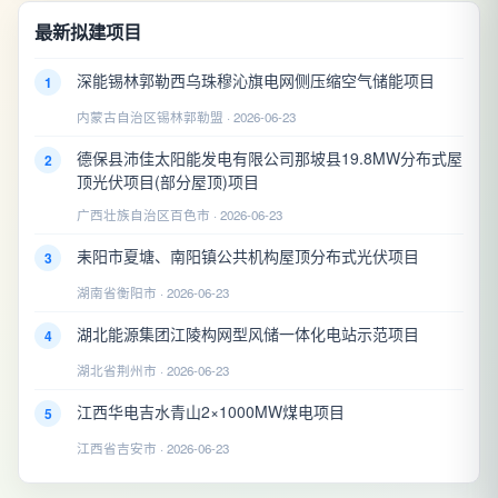
最新拟建项目
深能锡林郭勒西乌珠穆沁旗电网侧压缩空气储能项目
1
内蒙古自治区锡林郭勒盟 · 2026-06-23
德保县沛佳太阳能发电有限公司那坡县19.8MW分布式屋
2
顶光伏项目(部分屋顶)项目
广西壮族自治区百色市 · 2026-06-23
耒阳市夏塘、南阳镇公共机构屋顶分布式光伏项目
3
湖南省衡阳市 · 2026-06-23
湖北能源集团江陵构网型风储一体化电站示范项目
4
湖北省荆州市 · 2026-06-23
江西华电吉水青山2×1000MW煤电项目
5
江西省吉安市 · 2026-06-23