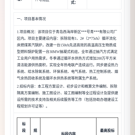
77号南区
式：
一、项目基本情况
1.项目概况：该项目位于青岛西海岸新区***号青***有限公司厂
区内。项目主要建设内容：拆除现有1、2#（2*75t/h）循环流化
床燃煤蒸汽锅炉，改建一台150t/h先进高效的高温高压生物质成
型燃料锅炉配置一台30MW抽凝式机组，全年通过抽汽方式满足
工业用户用热需求，冬季通过循环水供热方式增加200万平方米
清洁能源供热面积，实现全年热电联产连续运行。同步建设热力
系统、给水除氧系统、环保系统、电气系统、热工控制系统、烟
气余热回收系统及循环水供热系统等附属生产系统。
2.招标内容：本工程方案设计、初步设计和概算文件编制、拆除
隔离方案编制、施工图设计、竣工图编制等全过程设计及提供建
设所需的技术支持及相关后续服务等工作（包括协助办理建设工
程规划许可证等）。
标
段
规
最高投标
标段内容