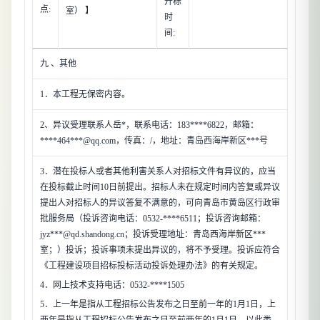
开标
点:
室） 】
时
间:
九 、其他
1．本工程无保密内容。
2、异议受理联系人岳*，联系电话：183****6822，邮箱：
****464***@qq.com，传真：/，地址：青岛西海岸新区***号
3．潜在投标人或者其他利害关系人对招标文件有异议的，应当
在投标截止时间10日前提出。招标人未在规定时间内答复或异议
提出人对招标人的异议答复不满意的，可向青岛市黄岛区行政审
批服务局（投诉咨询电话：0532-****6511；投诉咨询邮箱：
jyz***@qd.shandong.cn；投诉受理地址：青岛西海岸新区***
室；）投诉；投诉事项未提出异议的，将不予受理。投诉应符合
《工程建设项目招标投标活动投诉处理办法》的有关规定。
4．网上技术支持电话：0532-****1505
5．上一年是指从工程招标公告发布之日至前一年的1月1日，上