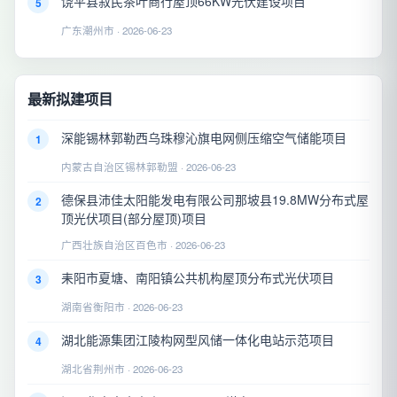
饶平县叙民茶叶商行屋顶66KW光伏建设项目
5
广东潮州市 · 2026-06-23
最新拟建项目
深能锡林郭勒西乌珠穆沁旗电网侧压缩空气储能项目
1
内蒙古自治区锡林郭勒盟 · 2026-06-23
德保县沛佳太阳能发电有限公司那坡县19.8MW分布式屋
2
顶光伏项目(部分屋顶)项目
广西壮族自治区百色市 · 2026-06-23
耒阳市夏塘、南阳镇公共机构屋顶分布式光伏项目
3
湖南省衡阳市 · 2026-06-23
湖北能源集团江陵构网型风储一体化电站示范项目
4
湖北省荆州市 · 2026-06-23