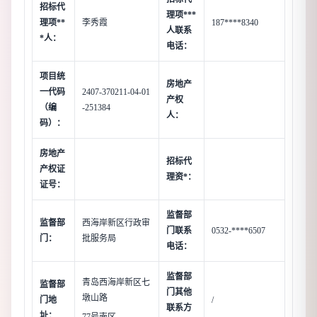
招标代
理项***
理项**
李秀霞
187****8340
人联系
*人：
电话：
项目统
房地产
一代码
2407-370211-04-01
产权
（编
-251384
人：
码）：
房地产
招标代
产权证
理资*：
证号：
监督部
监督部
西海岸新区行政审
门联系
0532-****6507
门：
批服务局
电话：
监督部
青岛西海岸新区七
监督部
门其他
墩山路
门地
/
联系方
址：