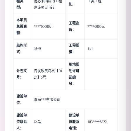
程类
定必须招标的工程
Ⅰ类工程
别:
型:
建设项目-设计
本项目
工程造
总投资
****00000元
****0000元
价：
额：
结构形
工程规
其他
1组
式：
模：
用地规
计划文
青发改黄岛核【20
划许可
号：
24】5号
证编
号：
建设单
青岛***有限公司
位：
建设单
建设单
位联系
岳磊
位联系
183****6822
人：
电话：