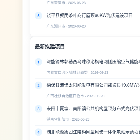
广东肇庆市 · 2026-06-23
饶平县叙民茶叶商行屋顶66KW光伏建设项目
5
广东潮州市 · 2026-06-23
最新拟建项目
深能锡林郭勒西乌珠穆沁旗电网侧压缩空气储能
1
内蒙古自治区锡林郭勒盟 · 2026-06-23
德保县沛佳太阳能发电有限公司那坡县19.8MW
2
广西壮族自治区百色市 · 2026-06-23
耒阳市夏塘、南阳镇公共机构屋顶分布式光伏项
3
湖南省衡阳市 · 2026-06-23
湖北能源集团江陵构网型风储一体化电站示范项
4