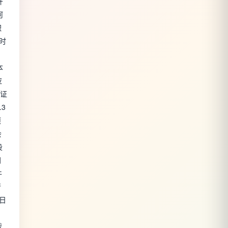
开
河
积
同时
本
应
格证
3
项
会
设
同
件
行
 日
，
截