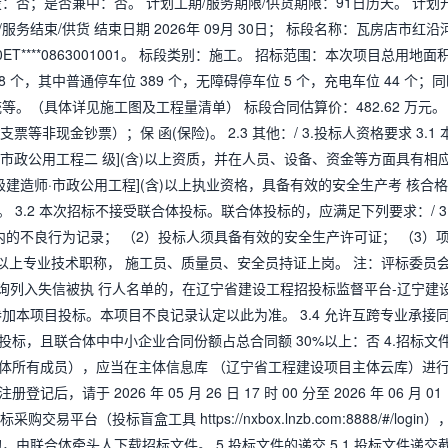
投：否；是否兼中：否。 计划工期/服务期限/供货期限：91日历天。 计划
工/服务结束/供货 结束日期 2026年 09月 30日； 标段名称：瓦房店市红沿
T****0863001001。 标段类别：施工。 招标范围：本次项目总用地面
38 个，其中普通停车位 389 个，无障碍停车位 5 个，充电车位 44 个；
。（具体详见施工图及工程量清单） 标段合同估算价：482.62 万元。
非现金钞票）；保 函(保险)。 2.3 其他：/ 3.投标人资格要求 3.1 
·市政公用工程二 级](含)以上资质，并在人员、设备、资金等方面具有相
建造师·市政公用工程](含)以上执业资格，具备有效的安全生产考 核合
3.2 本次招标不接受联合体投标。联合体投标的，应满足下列要求：/ 3.
的不良行为记录； （2）投标人须具备有效的安全生产许可证； （3）
)以上专业技术职称， 施工员、质量员、安全员持证上岗。 注：评标委员
.gov.cn/）查询列入失信被执 行人名单的，在辽宁省建设工程招投标监督平台-辽宁建
加本项目投标。本项目不良记录认定以此为准。 3.4 允许互跨专业承接
合体投标，且联合体中中小企业合同份额占总合同额 30%以上：否 4.招标文
联合体所有成员），应当在主体信息库 （辽宁省工程建设项目主体云库）进
于 2026 年 05 月 26 日 17 时 00 分至 2026 年 06 月 01
台（投标盲盒工具 https://nxbox.lnzb.com:8888/#/login）
由联合体牵头人下载招标文件。 5.投标文件的递交 5.1 投标文件递交