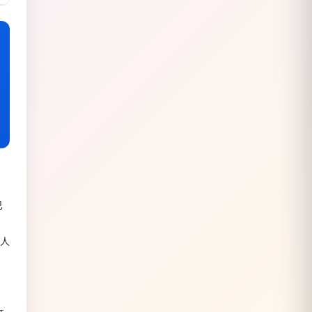
已
）
镇人