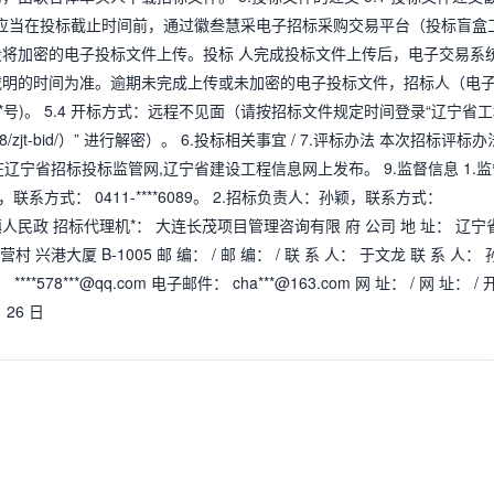
。 5.2 投标人应当在投标截止时间前，通过徽叁慧采电子招标采购交易平台（投标盲盒
gin），选择所投标段将加密的电子投标文件上传。投标 人完成投标文件上传后，电子交易系
载明的时间为准。逾期未完成上传或未加密的电子投标文件，招标人（电
**号)。 5.4 开标方式：远程不见面（请按招标文件规定时间登录“辽宁省
888/zjt-bid/）” 进行解密）。 6.投标相关事宜 / 7.评标办法 本次招标评标办
辽宁省招标投标监管网,辽宁省建设工程信息网上发布。 9.监督信息 1.监
式： 0411-****6089。 2.招标负责人：孙颖，联系方式：
红沿河镇人民政 招标代理机*： 大连长茂项目管理咨询有限 府 公司 地 址： 辽宁
大厦 B-1005 邮 编： / 邮 编： / 联 系 人： 于文龙 联 系 人： 
： ****578***@qq.com 电子邮件： cha***@163.com 网 址： / 网 址： / 
 26 日