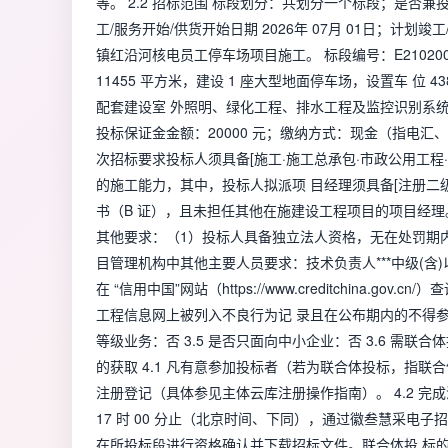
等。 2.2 招标范围 标段划分：共划分一个标段；是否兼
工/服务开始/供货开始日期 2026年 07月 01日；计划竣
镇红沿河核电员工停车场项目施工。 标段编号：E210200E
11455 平方米，建设 1 座大型地面停车场，设置车 位 4
配套建设室 外照明、绿化工程、排水工程及监控识别系统等
投标保证金金额：20000 元；缴纳方式：现金（指电汇、支票等
次招标要求投标人须具备[施工·施工总承包·市政公用工程
的施工能力，其中，投标人拟派项 目经理须具备[注册二级
书（B 证），且未担任其他在施建设工程项目的项目经理。 
其他要求：（1）投标人具备独立法人资格，无在处罚期内
目管理机构中其他主要人员要求：技术负责人***中级(含
在 “信用中国”网站（https://www.creditchina
工程信息网上被列入不良行为记 录且在公布期内的不得参
等级业务：否 3.5 是否只面向中小企业：否 3.6 需联
的获取 4.1 凡有意参加投标者（若为联合体投标，指
注册登记（具体参见主体云库注册操作指南）。 4.2 完成注册登记后，请
17 时 00 分止（北京时间、下同），通过徽叁慧采电子招标采购交易平
在所投标段进行资格确认并下载招标文件。联合体投 标的，