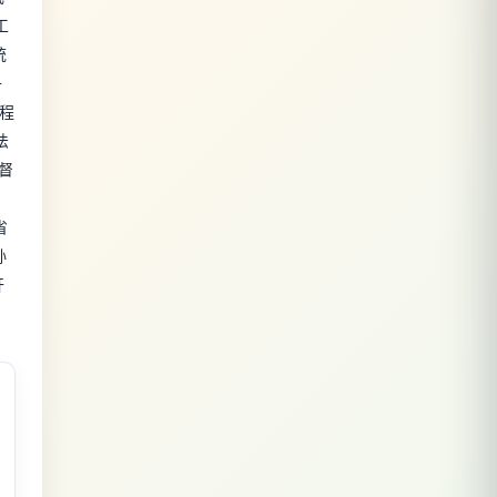
工
统
子
工程
法
督
省
孙
开