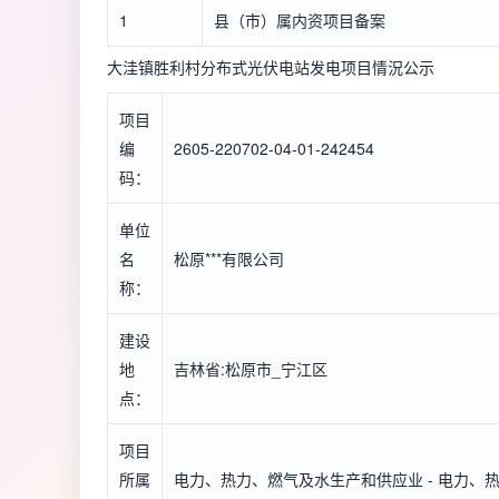
1
县（市）属内资项目备案
大洼镇胜利村分布式光伏电站发电项目情況公示
项目
编
2605-220702-04-01-242454
码：
单位
名
松原***有限公司
称：
建设
地
吉林省:松原市_宁江区
点：
项目
所属
电力、热力、燃气及水生产和供应业 - 电力、热力