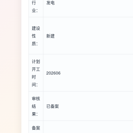
行
发电
业：
建设
性
新建
质：
计划
开工
202606
时
间：
审核
结
已备案
果：
备案