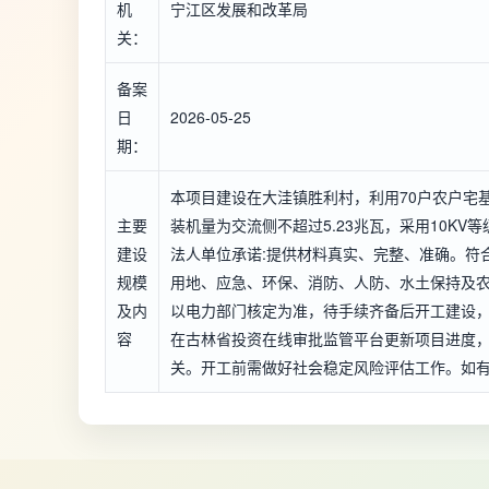
机
宁江区发展和改革局
关：
备案
日
2026-05-25
期：
本项目建设在大洼镇胜利村，利用70户农户宅
主要
装机量为交流侧不超过5.23兆瓦，采用10K
建设
法人单位承诺:提供材料真实、完整、准确。符
规模
用地、应急、环保、消防、人防、水土保持及
及内
以电力部门核定为准，待手续齐备后开工建设
容
在古林省投资在线审批监管平台更新项目进度
关。开工前需做好社会稳定风险评估工作。如