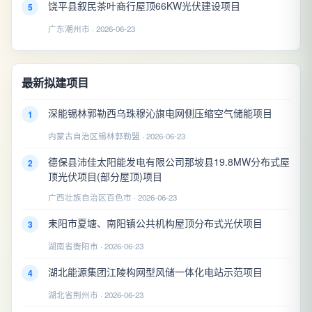
饶平县叙民茶叶商行屋顶66KW光伏建设项目
5
广东潮州市 · 2026-06-23
最新拟建项目
深能锡林郭勒西乌珠穆沁旗电网侧压缩空气储能项目
1
内蒙古自治区锡林郭勒盟 · 2026-06-23
德保县沛佳太阳能发电有限公司那坡县19.8MW分布式屋
2
顶光伏项目(部分屋顶)项目
广西壮族自治区百色市 · 2026-06-23
耒阳市夏塘、南阳镇公共机构屋顶分布式光伏项目
3
湖南省衡阳市 · 2026-06-23
湖北能源集团江陵构网型风储一体化电站示范项目
4
湖北省荆州市 · 2026-06-23