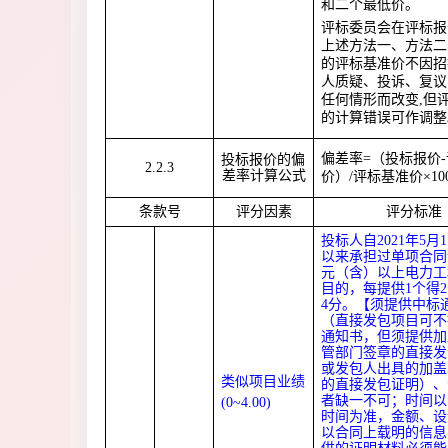
和二个最低价。
评标委员会在评标报
上述方法一、方法二
的评标基准价不因招
人质疑、投诉、复议
任何情形而改变,但
的计算错误可作调整
偏差率=（投标报价
投标报价的偏
2.2.3
差率计算公式
价）/评标基准价×10
条款号
评分因素
评分标准
投标人自2021年5月
以来承担过单项合同
元（含）以上电力工
目的，每提供1个得
4分。【须提供中标
（直接发包项目可不
通知书，但须提供加
管部门签章的直接发
或发包人出具的加盖
类似项目业绩
的直接发包证明）、
者缺一不可；时间以
(0
~
4.00)
时间为准，金额、设
以合同上载明的信息