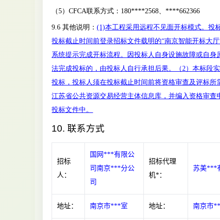
（5）CFCA联系方式：180****2568、****662366
9.6 其他说明：
(1)本工程采用远程不见面开标模式。投
投标截止时间前登录招标文件载明的“南京智能开标大厅
系统提示完成开标流程。因投标人自身设施故障或自身
法完成投标的，由投标人自行承担后果。（2）本标段
投标，投标人须在投标截止时间前将资格审查及评标所
江苏省公共资源交易经营主体信息库，并编入资格审查
投标文件中。
10.
联系方式
国网***有限公
招标
招标代理
司南京***分公
苏美**
人：
机*：
司
地址：
南京市***室
地址：
南京市*