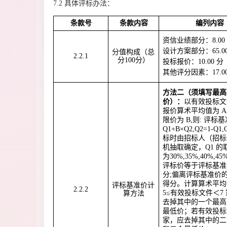
7.2 具体评标办法：
条款号
条款内容
编列内容
资信业绩部分：8.00
设计方案部分：65.00
分值构成（总
2.2.1
分100分）
投标报价：10.00 分
其他评分因素：17.00
方法二（须填写最高
价）：
以有效投标文
报价算术平均值为 A
限价为 B,则: 评标基
Q1+B×Q2,Q2=1-Q1
标时由招标人（招标
机抽取确定，Q1 的
为30%,35%,40%,45
评标价等于评标基准
分;偏离评标基准价
得分。计算算术平均值
评标基准价计
2.2.2
5≤有效投标文件＜7 
算方法
去掉其中的一个最高
最低价；若有效投标
家，应去掉其中的二