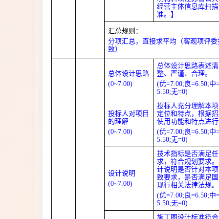
经营主体信息库扫描
准。】
汇总规则：
分项汇总，直接求平均（客观项评委
致）
总体设计思路表述清
总体设计思路
整、严谨、合理。
(0
~
7.00)
(优=7.00;良=6.50;中
5.50;无=0)
投标人充分理解本项
投标人对项目
定位和特点，根据招
的理解
使用功能和特点进行
(0
~
7.00)
(优=7.00;良=6.50;中
5.50;无=0)
技术指标是否满足任
求，符合规划要求。
计说明是否针对本项
设计说明
致要求，是否满足国
(0
~
7.00)
现行相关法律法规。
(优=7.00;良=6.50;中
5.50;无=0)
施工图设计标准符合