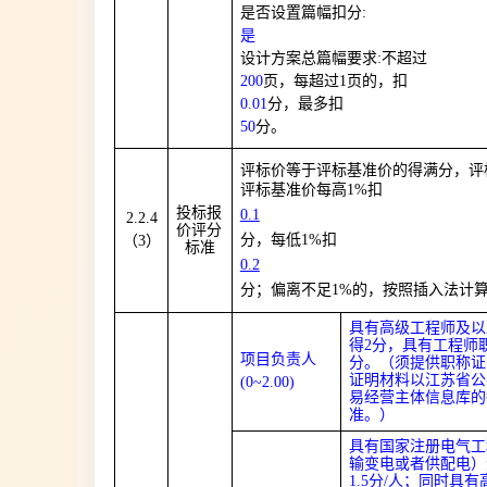
是否设置篇幅扣分:
是
设计方案总篇幅要求:不超过
200
页，每超过1页的，扣
0.01
分，最多扣
50
分。
评标价等于评标基准价的得满分，评
评标基准价每高1%扣
投标报
0.1
2.2.4
价评分
分，每低1%扣
（3）
标准
0.2
分；偏离不足1%的，按照插入法计
具有高级工程师及以
得2分，具有工程师
项目负责人
分。（须提供职称证
证明材料以江苏省公
(0
~
2.00)
易经营主体信息库的
准。）
具有国家注册电气工
输变电或者供配电）
1.5分/人；同时具