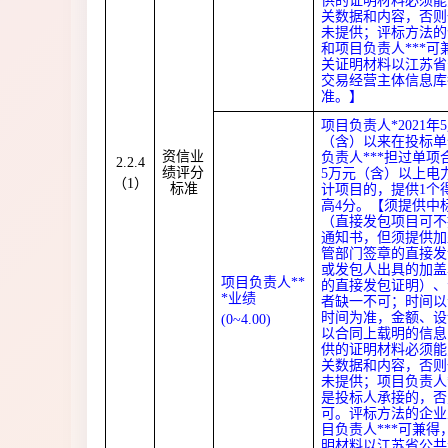
供的证明材料必须能
关数据和内容，否则
未提供；评标方法的
和项目负责人***可
关证明材料以江苏省
交易经营主体信息库
准。】
项目负责人*2021年
（含）以来在投标单
资信业
负责人***担过单项
2.2.4
绩评分
5万元（含）以上电
（1）
标准
计项目的，提供1个
高4分。【须提供中
（直接发包项目可不
通知书，但须提供加
管部门签章的直接发
或发包人出具的加盖
项目负责人**
的直接发包证明）、
*业绩
者缺一不可；时间以
时间为准，金额、设
(0
~
4.00)
以合同上载明的信息
供的证明材料必须能
关数据和内容，否则
未提供；项目负责人*
是投标人承接的，否
可。评标方法的企业
目负责人***可兼得
明材料以江苏省公共