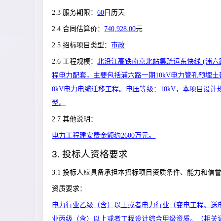
2.3 服务期限：
60
日历天
2.4 合同估算价：
740,928.00
元
2.5 招标项目类型：
市政
2.6 工程规模：
北沿江高铁南京北站集疏运东快线
(浦六
程电力配套，主要包括浦六路一期10kV电力管孔预埋土
0kV电力电缆迁移工程。电压等级：10kV，本项目设计
型。
2.7 其他说明：
电力工程建安费金额约2600万元。
3. 投标人资格要求
3.1 投标人应具备承担本招标项目资质条件、能力和信
资质要求：
电力行业乙级（含）以上或者电力行业（变电工程、送
业丙级（含）以上或者工程设计综合甲级资质。（相关