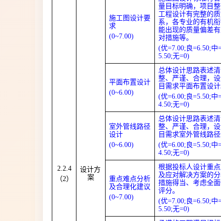
量目标明确，项目整
工程设计有完整的质
施工图设计要
系，各专业的有机衔
求
能出现的质量偏差有
(0
~
7.00)
对措施等。
(优=7.00;良=6.50;中
5.50;无=0)
总体设计思路表述清
整、严谨、合理，设
平面布置设计
目需求平面布置设计
(0
~
6.00)
(优=6.00;良=5.50;中
4.50;无=0)
总体设计思路表述清
室外管线路径
整、严谨、合理，设
设计
目需求室外管线路径
(0
~
6.00)
(优=6.00;良=5.50;中
4.50;无=0)
根据投标人设计重点
2.2.4
设计方
及应对解决方案的分
案
（2）
重点难点分析
措施得当、考虑全面
及合理化建议
评分。
(0
~
7.00)
(优=7.00;良=6.50;中
5.50;无=0)