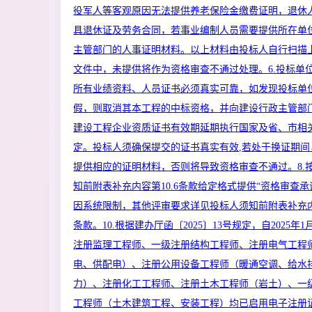
役军人等客观原因无法提供养老保险金缴费证明，退休
具退休证及劳务合同，若事业编制人员需要提供所在单
主管部门的人事证明材料。以上材料由投标人自行扫描
文件中，未提供将作为资格审查不通过处理。6.投标单
所有业绩资料、人员证书必须真实可靠，如发现投标单
假，则取消其本工程的中标资格，并向建设行政主管部门
建设工程企业资质证书有效期延期执行国家及省、市相
定。投标人须确保提交的证书真实有效,若处于换证期间
提供相应的证明材料，否则将导致资格审查不通过。8.
知前附表补充内容第10.6条款给定格式提供“资格审查承诺
因系统限制，其他评审要求详见投标人须知前附表补充内容
条款。10.根据建办厅函〔2025〕13号规定，自2025年1
注册监理工程师、一级注册结构工程师、注册电气工程
电、供配电）、注册公用设备工程师（暖通空调、给水
力）、注册化工工程师、注册土木工程师（岩土）、一
工程师（土木建筑工程、安装工程）均已启用电子注册