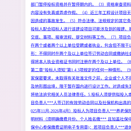
部门暂停投标资格并在暂停期内的。（3）资格审查资
内容没有失真或弄虚作假。（4）近三年工程设计项目
因造成的事故发生。（5）符合法律、法规规定的其它条
投标人配合招标人进行该建设项目可能涉及到的报建、
交底、事项、报审流程、提交材料等工作。（7）项目负责
在两个或者两个以上单位受聘或者执业，包含但不限于
形：不得同时在两个及以上单位签订劳动合同或缴纳社
得将本人执业资格证书同时注册在两个及以上单位。（
第二章“投标人须知”第1.4.3项规定的任何一种情形。（
家保密要求，未取得有关批准文件之前，企业或个人不
及地形图出境，限于暂在国内进行设计工作。对造成失
将依法追究相关人员法律责任。5.投标人须提供拟投入
目负责人***人签订的有效劳动合同以及社保机构出具的
025年11月-2026年4月）投标人为项目负责人***养老
明材料（须明确缴费月份、个人姓名缴***,且加盖社保
保中心参保缴费证明电子专用章)；若项目负责人***退