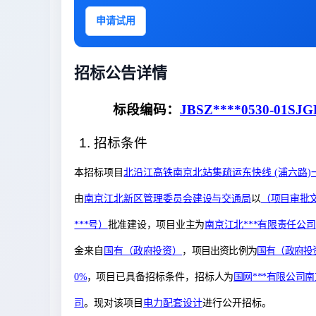
申请试用
招标公告详情
标段编码：
JBSZ****0530-01SJ
1. 招标条件
本招标项目
北沿江高铁南京北站集疏运东快线
(浦六路
由
南京江北新区管理委员会建设与交通局
以
（项目审批文
***号）
批准建设，项目业主为
南京江北***有限责任公司
金来
自
国有（政府投资）
，
项目
出资比例为
国有（政府投资）
0%
，
项目已具备招标条件，
招标人为
国网***有限公司南
司
。
现对该项目
电力配套设计
进行公开招标。