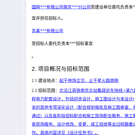
国网***有限公司南京***分公司
受建设单位委托负责本*
宜并担任招标人。
苏美***有限公司
受招标人委托负责本***招标事宜
。
2.
项目概况与招标范围
2.
1 建设地点
：
起于林场立交，止于星火路南侧
2.2
招标范围
：
北沿江高铁南京北站集疏运东快线
(浦六
程电力配套设计，包括初步设计、施工图设计与本设计(
关的其他专项深化设计（配合规划报批及施工图审查，
通过）以及各阶段招标配合和施工现场配合服务，施工
表现场服务、设计修改、变更、竣工验收等全过程跟着
作。具体内容详见《设计任务书》。