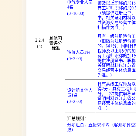
电气专业人员
师及以上职称的加1
4名
有工程师职称的加0.
（须提供注册证书、
(0
~
10.00)
书，相关证明材料以
共资源交易经营主体
扫描件为准。）
具有一级注册造价工
其他因
2.2.4
（旧版为注册造价师
素评分
的，得1分；同时具
（4）
标准
程师及以上职称的加
造价人员1名
有工程师职称的加1
(0
~
3.00)
提供注册证书、职称
关证明材料以江苏省
交易经营主体信息库
为准。）
具有高级工程师及以
得2分，具有工程师
设计组其他人
分。（须提供职称证
员1名
证明材料以江苏省公
(0
~
2.00)
易经营主体信息库的
准。）
汇总规则：
分项汇总，直接求平均（客观项评委
致）