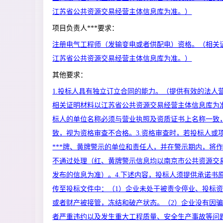
江苏省公共资源交易经营主体信息库为准。）
项目负责人***要求：
注册电气工程师（发输变电或者供配电）资格。（相关
江苏省公共资源交易经营主体信息库为准。）
其他要求：
1.投标人具有独立订立合同的能力。（提供有效的法人
相关证明材料以江苏省公共资源交易经营主体信息库为准
标人的单位名称必须与营业执照及资质证书上名称一致
致，视为资格审查不合格。3.资格审查时，若投标人或
***牌、黄牌警示的单位和责任人，并在警示期内，将
不通过处理（红、黄牌警示信息均以南京市公共资源交
发布的信息为准）。4.下述内容，投标人须提供承诺书
传至投标文件中：（1）企业未处于被责令停业、投标
或者财产被接管，冻结和破产状态。（2）企业没有因
者严重违约以及发生重大工程质量、安全生产事故等问