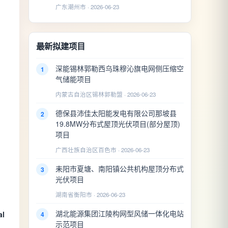
广东潮州市 · 2026-06-23
最新拟建项目
深能锡林郭勒西乌珠穆沁旗电网侧压缩空
1
气储能项目
内蒙古自治区锡林郭勒盟 · 2026-06-23
德保县沛佳太阳能发电有限公司那坡县
2
19.8MW分布式屋顶光伏项目(部分屋顶)
项目
广西壮族自治区百色市 · 2026-06-23
耒阳市夏塘、南阳镇公共机构屋顶分布式
3
光伏项目
湖南省衡阳市 · 2026-06-23
湖北能源集团江陵构网型风储一体化电站
al
4
示范项目