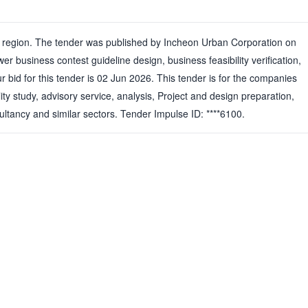
an region. The tender was published by Incheon Urban Corporation on
r business contest guideline design, business feasibility verification,
r bid for this tender is 02 Jun 2026. This tender is for the companies
lity study, advisory service, analysis, Project and design preparation,
ultancy and similar sectors. Tender Impulse ID: ****6100.