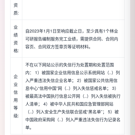
资
质:
业
自2023年1月1日至响应截止日，至少具有1个林业
绩
可研报告编制服务完工业绩，需提供合同、合同内
资
容页、合同双方签章页等证明材料。
格:
不在以下网站公示的失信行为处置期和处置范围
内： 1）被国家企业信用信息公示系统网站（..）列
企
入严重违法失信企业名单； 2）被国家公共信用信
业
息中心“信用中国”网（..）列入失信惩戒名单； 3）
信
被最高法中国执行信息公开网（..）列入失信被执行
用
人清单； 4）被中华人民共和国应急管理部网站
等
（..）列入安全生产失信联合惩戒“黑名单”； 5）被
级:
中国政府采购网（..）列入严重违法失信行为记录名
单。