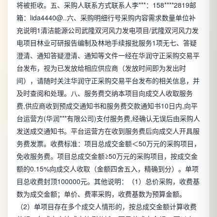
将被拒收。五、采购人联系方式联系人李***：158****2819邮
箱：lida4440@..六、采购明细行号采购内容需求数量单位补
充说明1清洁能源公司武隆双河风力发电项目/武隆双河风力发
电项目林业可研报告编制及林地手续报批服务1项无七、答疑
澄清、通知答疑澄清、通知等文件一经在华润守正采购交易平
台发布，视为已发放给相应供应商（发放时间即为发出时
间），请随时关注华润守正采购交易平台发布的相关信息，并
及时查阅和处理。八、服务费交纳本项目向成交人收取服务
费,供应商收到预成交通知书和服务费交款通知书10日内,向平
台运营方(华润***有限公司)支付服务费,经确认无误后由采购人
发送成交通知书。平台运营方在收到服务费后向成交人开具服
务费发票。收费标准：项目总成交金额＜50万元的采购项目，
免收服务费。项目总成交金额≥50万元的采购项目，按成交金
额的0.15%向成交人收取（金额四舍五入，精确到分）。单项
目总收费封顶100000元。其他说明：（1）总价采购，收费基
数为成交金额；单价、费率采购，收费基数为预算金额。
（2）单项目存在多个成交人情形的，按总成交金额计算收费