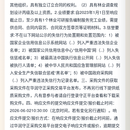
其他组织，具有独立订立合同的权利。（2）具有林业调查规
划设计丙级及以上资质。2.业绩要求:自2023年1月1日至响应
截止日，至少具有1个林业可研报告编制服务完工业绩，需提
供合同、合同内容页、合同双方签章页等证明材料。3.信誉要
求:不在以下网站公示的失信行为处置期和处置范围内：1）被
国家企业信用信息公示系统网站（..）列入严重违法失信企业
名单；2）被国家公共信用信息中心“信用中国”网（..）列入失
信惩戒名单；3）被最高法中国执行信息公开网（..）列入失信
被执行人清单；4）被中华人民共和国应急管理部网站（..）列
入安全生产失信联合惩戒“黑名单”；5）被中国政府采购网
（..）列入严重违法失信行为记录名单。三、采购文件的获取
采购文件在华润守正采购交易平台发布，不再另行线下提供纸
质采购文件，凡有意参与者请自行登录守正平台查看和下载采
购文件。四、响应文件的提交响应文件提交/报价截止时间：
2026-06-0210:30:00（北京时间，若有变化另行通知）。响
应文件提交/报价方式：在响应文件提交/报价截止时间前，通
过华润守正采购交易平台提交电子响应文件或报价，逾期提交