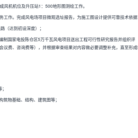
完成风机机位及升压站1：500地形图测绘工作。
服务工作。完成风电场项目微观选址报告，为施工图设计提供可靠技术依据
电线路（达到初设深度）；
，编制国家电投陈仓区5万千瓦风电项目送出工程可行性研究报告并组织评
会议费、咨询费等），并根据审查结果对内容做必要调整补充，直至形成
等；
建构筑物基础、结构、建筑图等；