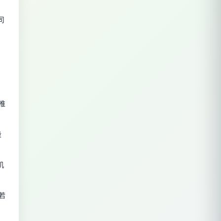
司
推
段
机
若