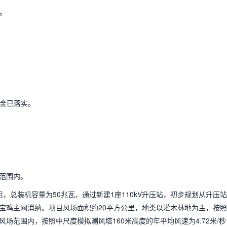
。
资金已落实。
范围内。
，总装机容量为50兆瓦，通过新建1座110kV升压站，
初步规划从升压站
直接送往宝鸡主网消纳。项目风场面积约20平方公里，地类以灌木林地为主，按
场范围内，按照中尺度模拟测风塔160米高度的年平均风速为4.72米/秒