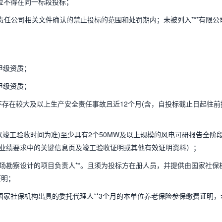
单位不得在同一标段投标；
有限责任公司相关文件确认的禁止投标的范围和处罚期内；未被列入***有限公
甲级资质；
甲级资质；
)不存在较大及以上生产安全责任事故且近12个月(含，自投标截止日起往前
以竣工验收时间为准)至少具有2个50MW及以上规模的风电可研报告全阶
业绩要求中的关键信息页及竣工验收证明或其他有效证明资料）；
电场勘察设计的项目负责人**。且须为投标方在册人员，并提供由国家社保
证明；
由国家社保机构出具的委托代理人**3个月的本单位养老保险参保缴费证明，