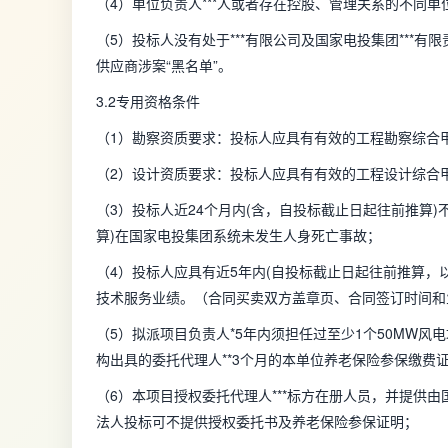
（4）单位负责人***人或者存在控股、管理关系的不同
（5）投标人没有处于***有限公司及国家电投集团***
供应商涉案“黑名单”。
3.2专用资格条件
（1）
勘察资质要求：投标人应具有有效的工程勘察综合
（2）设计资质要求：投标人应具有有效的工程设计综合
（3）投标人近24个月内(含，自投标截止日起往前推算
算)在国家电投集团系统未发生人身死亡事故；
（4）投标人应具有近5年内(自投标截止日起往前推算，
技术服务业绩。（合同买卖双方盖章页、合同签订时间和
（5）拟派项目负责人*5年内须担任过至少1个50MW风
构出具的委托代理人**3个月的本单位养老保险参保缴费
（6）本项目授权委托代理人***标方在册人员，并提供
法人投标可不提供授权委托书及养老保险参保证明；