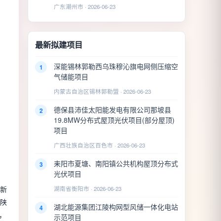
广东潮州市 · 2026-06-23
最新拟建项目
深能锡林郭勒西乌珠穆沁旗电网侧压缩空
1
气储能项目
内蒙古自治区锡林郭勒盟 · 2026-06-23
德保县沛佳太阳能发电有限公司那坡县
2
19.8MW分布式屋顶光伏项目(部分屋顶)
项目
广西壮族自治区百色市 · 2026-06-23
耒阳市夏塘、南阳镇公共机构屋顶分布式
3
光伏项目
新
湖南省衡阳市 · 2026-06-23
照陕
湖北能源集团江陵构网型风储一体化电站
4
，
示范项目