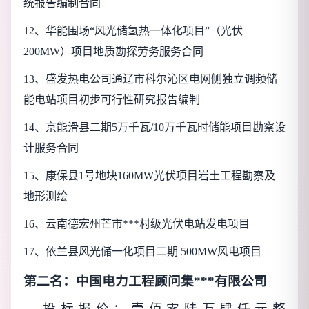
统报告编制合同
12
、华能围场“风光储氢热一体化项目”（光伏
200MW）项目地质勘探劳务服务合同
13
、盛发热电公司通辽市科尔沁区电网侧独立调频储
能电站项目初步可行性研究报告编制
14
、京能滑县二期5万千瓦/10万千瓦时储能项目勘察设
计服务合同
15
、康保县1号地块160MW光伏项目岩土工程勘察及
地形测绘
16
、云南德宏州芒市***村级光伏电站发电项目
17
、依兰县风光储一化项目二期 500MW风电项目
第二名：中国电力工程顾问集***有限公司
投标报价：壹佰零陆万肆仟元整