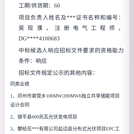
工期/供货期：60
项目负责
人姓名及***证书名称和编号
：
吴现濮，注册电气工程师，
DG****4100683
中标
候选人响应招标文件要求的资格能力
条件
：响应
招标文件规定公示的其他内容
：
同类业绩
1
、邓州市裴营乡100MW/200MWh独立共享储能项目
设计合同
2
、镇平县600兆瓦光伏发电项目
3
、攀枝花***有限公司盐边县分布式光伏项目EPC工