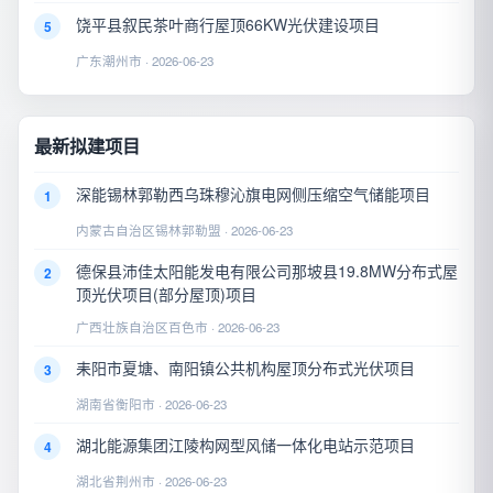
饶平县叙民茶叶商行屋顶66KW光伏建设项目
5
广东潮州市 · 2026-06-23
最新拟建项目
深能锡林郭勒西乌珠穆沁旗电网侧压缩空气储能项目
1
内蒙古自治区锡林郭勒盟 · 2026-06-23
德保县沛佳太阳能发电有限公司那坡县19.8MW分布式屋
2
顶光伏项目(部分屋顶)项目
广西壮族自治区百色市 · 2026-06-23
耒阳市夏塘、南阳镇公共机构屋顶分布式光伏项目
3
湖南省衡阳市 · 2026-06-23
湖北能源集团江陵构网型风储一体化电站示范项目
4
湖北省荆州市 · 2026-06-23