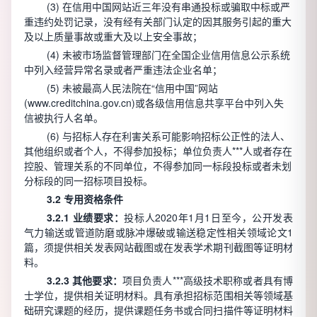
(3) 在信用中国网站近三年没有串通投标或骗取中标或严
重违约处罚记录，没有经有关部门认定的因其服务引起的重大
及以上质量事故或重大及以上安全事故；
(4) 未被市场监督管理部门在全国企业信用信息公示系统
中列入经营异常名录或者严重违法企业名单；
(5) 未被最高人民法院在“信用中国”网站
(www.creditchina.gov.cn)或各级信用信息共享平台中列入失
信被执行人名单。
(6) 与招标人存在利害关系可能影响招标公正性的法人、
其他组织或者个人，不得参加投标；单位负责人***人或者存在
控股、管理关系的不同单位，不得参加同一标段投标或者未划
分标段的同一招标项目投标。
3.2 专用资格条件
3.2.1 业绩要求：
投标人2020年1月1日至今，公开发表
气力输送或管道防磨或脉冲爆破或输送稳定性相关领域论文1
篇，须提供相关发表网站截图或在发表学术期刊截图等证明材
料。
3.2.3 其他要求：
项目负责人***高级技术职称或者具有博
士学位，提供相关证明材料。具有承担招标范围相关等领域基
础研究课题的经历，提供课题任务书或合同扫描件等证明材料