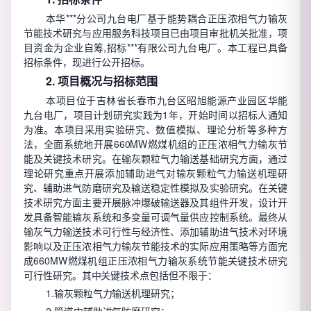
本华***分公司九台电厂基于能势耦合正压浓相气力输灰
节能技术研究与应用服务科技项目已由项目审批机关批准，项
目资金为企业自筹,招标***有限公司九台电厂。本工程已具备
招标条件，现进行公开招标。
2. 项目概况与招标范围
本项目位于吉林省长春市九台区昭旭能源产业园区华能
九台电厂，项目计划研究实践为1年，开始时间以招标人通知
为准。本项目采用实验研究、数值模拟、理论分析等多种方
法，全面系统地开展660MW燃煤机组的正压浓相气力输灰节
能及关键技术研究。在输灰颗粒气力输送基础研究方面，通过
理论研究重点开展添加辅助进气对输灰颗粒气力输送机理研
究、辅助进气防磨研究及输送稳定性模拟及实验研究。在关键
技术研究方面主要开展脉冲爆破输送器及其组件开发，设计开
发具备智能输灰系统和多变量可调气量供应控制系统。最终从
输灰气力输送技术可行性与经济性、添加辅助进气技术对环境
影响以及正压浓相气力输灰节能技术的实际应用策略等方面完
成660MW燃煤机组正压浓相气力输灰系统节能关键技术研究
可行性研究。其中关键技术点包括但不限于：
1.输灰颗粒气力输送机理研究；
2.
管道内辅助进气防磨
研究；