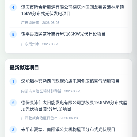
肇庆市昕合新能源有限公司德庆地区回龙镇曾沛林屋顶
4
15kW分布式光伏发电项目
广东肇庆市 · 2026-06-23
饶平县叙民茶叶商行屋顶66KW光伏建设项目
5
广东潮州市 · 2026-06-23
最新拟建项目
深能锡林郭勒西乌珠穆沁旗电网侧压缩空气储能项目
1
内蒙古自治区锡林郭勒盟 · 2026-06-23
德保县沛佳太阳能发电有限公司那坡县19.8MW分布式屋
2
顶光伏项目(部分屋顶)项目
广西壮族自治区百色市 · 2026-06-23
耒阳市夏塘、南阳镇公共机构屋顶分布式光伏项目
3