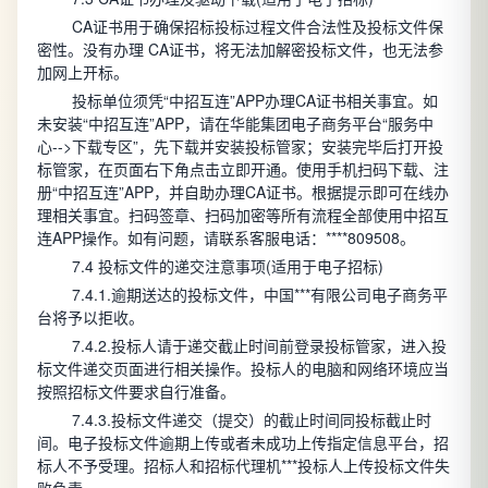
CA证书用于确保招标投标过程文件合法性及投标文件保
密性。没有办理 CA证书，将无法加解密投标文件，也无法参
加网上开标。
投标单位须凭“中招互连”APP办理CA证书相关事宜。如
未安装“中招互连”APP，请在华能集团电子商务平台“服务中
心-->下载专区”，先下载并安装投标管家；安装完毕后打开投
标管家，在页面右下角点击立即开通。使用手机扫码下载、注
册“中招互连”APP，并自助办理CA证书。根据提示即可在线办
理相关事宜。扫码签章、扫码加密等所有流程全部使用中招互
连APP操作。如有问题，请联系客服电话：****809508。
7.4 投标文件的递交注意事项(适用于电子招标)
7.4.1.逾期送达的投标文件，中国***有限公司电子商务平
台将予以拒收。
7.4.2.投标人请于递交截止时间前登录投标管家，进入投
标文件递交页面进行相关操作。投标人的电脑和网络环境应当
按照招标文件要求自行准备。
7.4.3.投标文件递交（提交）的截止时间同投标截止时
间。电子投标文件逾期上传或者未成功上传指定信息平台，招
标人不予受理。招标人和招标代理机***投标人上传投标文件失
败负责。