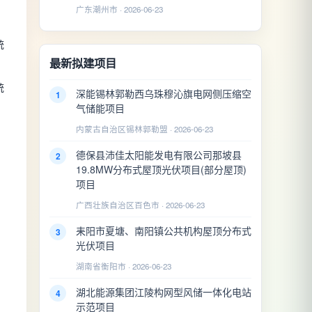
广东潮州市 · 2026-06-23
统
最新拟建项目
统
深能锡林郭勒西乌珠穆沁旗电网侧压缩空
1
气储能项目
内蒙古自治区锡林郭勒盟 · 2026-06-23
德保县沛佳太阳能发电有限公司那坡县
2
19.8MW分布式屋顶光伏项目(部分屋顶)
项目
广西壮族自治区百色市 · 2026-06-23
耒阳市夏塘、南阳镇公共机构屋顶分布式
3
光伏项目
湖南省衡阳市 · 2026-06-23
湖北能源集团江陵构网型风储一体化电站
4
示范项目