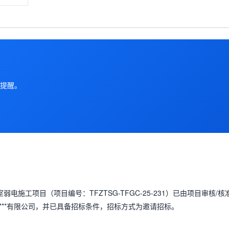
提醒。
标室弱电施工项目
（项目编号：
TFZTSG-TFGC-25-231
）已由项目审核/核准
***有限公司
，并已具备招标条件，招标方式为
邀请招标
。