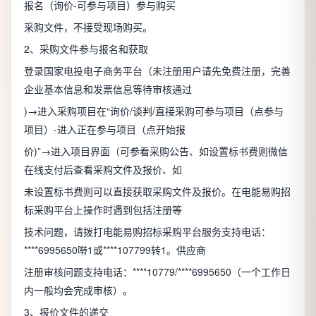
报名（询价-可参与项目）参与购买
采购文件，不接受现场购买。
2、采购文件参与报名和获取
登录国家电投电子商务平台（未注册用户请先免费注册，完善
企业基本信息和发票信息等待审核通过
)→进入采购项目在“询价/谈判/直接采购可参与项目（点参与
项目）-进入正在参与项目（点开始报
价)”→进入项目界面（可参看采购公告、如设置标书费则微信
在线支付后查看采购文件及报价、如
未设置标书费则可以直接获取采购文件及报价。在电能易购招
标采购平台上操作时遇到包括注册等
技术问题，请拨打电能易购招标采购平台服务支持电话：
****6995650啭1或****107799转1。供应商
注册审核问题支持电话：****10779/****6995650（一个工作日
内一般均会完成审核）。
3、报价文件的递交