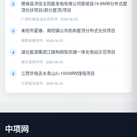
德保县沛佳太阳能发电有限公司那坡县19.8MW分布式屋
2
顶光伏项目(部分屋顶)项目
广西壮族自治区百色市 · 2026-06-23
耒阳市夏塘、南阳镇公共机构屋顶分布式光伏项目
3
湖南省衡阳市 · 2026-06-23
湖北能源集团江陵构网型风储一体化电站示范项目
4
湖北省荆州市 · 2026-06-23
江西华电吉水青山2×1000MW煤电项目
5
江西省吉安市 · 2026-06-23
中项网