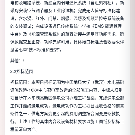
电箱及电路系统、新建室内弱电通讯系统（含汇聚机柜），新
采购安装空气调节器及工业除湿机；完成无人值守标准化建
设，含水浸、红外、门禁、烟感、温感及视频监控等系统设备
的安装调试；完成设备通讯传输系统与学校《EMS 能源管理
中台》及《能源管理系统》的兼容对接并满足其功能需求，确
保数据交互正常、功能完整可用，具体接口标准及验收要求详
见第七章“技术标准和要求”。
其他：/
2.2招标范围
招标范围：本项目招标范围为中国地质大学（武汉）水电基础
设施改造-10kV中心配电室改造的全部施工内容，中标人须到
项目所在地东湖高新区供电公司办理工程备案，完成送电全部
工作并最终送电成功，送电成功作为工程项目验收合格的前置
条件之一，供电方案变更引起的费用调整按合同变更条款执
行。上述工作的具体内容及设备材料要求以施工图纸及招标工
程量清单为准。