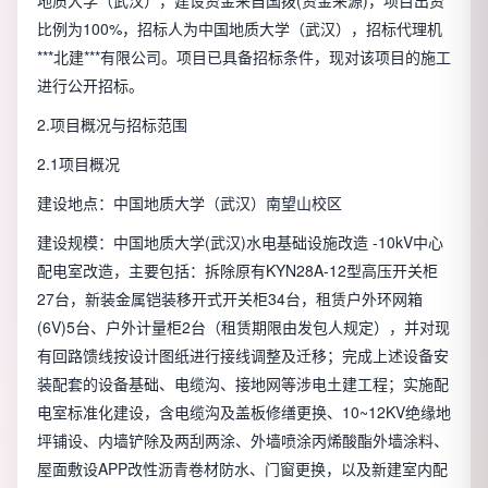
比例为100%，招标人为中国地质大学（武汉），招标代理机
***北建***有限公司。项目已具备招标条件，现对该项目的施工
进行公开招标。
2.项目概况与招标范围
2.1项目概况
建设地点：中国地质大学（武汉）南望山校区
建设规模：中国地质大学(武汉)水电基础设施改造 -10kV中心
配电室改造，主要包括：拆除原有KYN28A-12型高压开关柜
27台，新装金属铠装移开式开关柜34台，租赁户外环网箱
(6V)5台、户外计量柜2台（租赁期限由发包人规定），并对现
有回路馈线按设计图纸进行接线调整及迁移；完成上述设备安
装配套的设备基础、电缆沟、接地网等涉电土建工程；实施配
电室标准化建设，含电缆沟及盖板修缮更换、10~12KV绝缘地
坪铺设、内墙铲除及两刮两涂、外墙喷涂丙烯酸酯外墙涂料、
屋面敷设APP改性沥青卷材防水、门窗更换，以及新建室内配