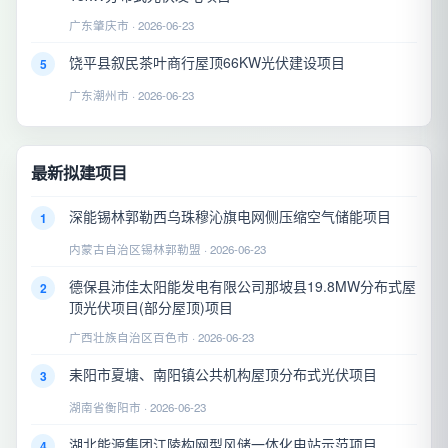
广东肇庆市 · 2026-06-23
饶平县叙民茶叶商行屋顶66KW光伏建设项目
5
广东潮州市 · 2026-06-23
最新拟建项目
深能锡林郭勒西乌珠穆沁旗电网侧压缩空气储能项目
1
内蒙古自治区锡林郭勒盟 · 2026-06-23
德保县沛佳太阳能发电有限公司那坡县19.8MW分布式屋
2
顶光伏项目(部分屋顶)项目
广西壮族自治区百色市 · 2026-06-23
耒阳市夏塘、南阳镇公共机构屋顶分布式光伏项目
3
湖南省衡阳市 · 2026-06-23
湖北能源集团江陵构网型风储一体化电站示范项目
4