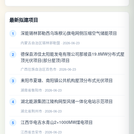
最新拟建项目
深能锡林郭勒西乌珠穆沁旗电网侧压缩空气储能项目
1
内蒙古自治区锡林郭勒盟 · 2026-06-23
德保县沛佳太阳能发电有限公司那坡县19.8MW分布式屋
2
顶光伏项目(部分屋顶)项目
广西壮族自治区百色市 · 2026-06-23
耒阳市夏塘、南阳镇公共机构屋顶分布式光伏项目
3
湖南省衡阳市 · 2026-06-23
湖北能源集团江陵构网型风储一体化电站示范项目
4
湖北省荆州市 · 2026-06-23
江西华电吉水青山2×1000MW煤电项目
5
江西省吉安市 · 2026-06-23