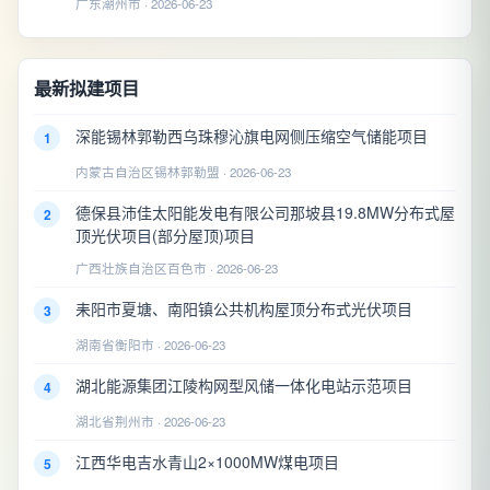
广东潮州市 · 2026-06-23
最新拟建项目
深能锡林郭勒西乌珠穆沁旗电网侧压缩空气储能项目
1
内蒙古自治区锡林郭勒盟 · 2026-06-23
德保县沛佳太阳能发电有限公司那坡县19.8MW分布式屋
2
顶光伏项目(部分屋顶)项目
广西壮族自治区百色市 · 2026-06-23
耒阳市夏塘、南阳镇公共机构屋顶分布式光伏项目
3
湖南省衡阳市 · 2026-06-23
湖北能源集团江陵构网型风储一体化电站示范项目
4
湖北省荆州市 · 2026-06-23
江西华电吉水青山2×1000MW煤电项目
5