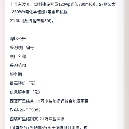
土县东汝乡，规划建设容量120wp光伏+60m风电+27丽柴发
+360Wh电化学储能+电蓄热机组
2*10t/h(蒸汽蓄热罐80t)。
1
询比公告
采购项目编号
项目名称
采购范围
服务期
最高限价（元）
信息服务费（元》
西藏可里结茶卡1万电盐淘提锂贫合能源项目
P-XJ-26-****9052
西装可里结则茶卡1万吨盐湖提
(风电部分+光储部分)水土保特监测服务，包